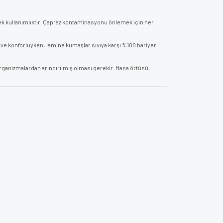
tek kullanımlıktır. Çapraz kontaminasyonu önlemek için her
e konforluyken; lamine kumaşlar sıvıya karşı %100 bariyer
organizmalardan arındırılmış olması gerekir. Masa örtüsü,