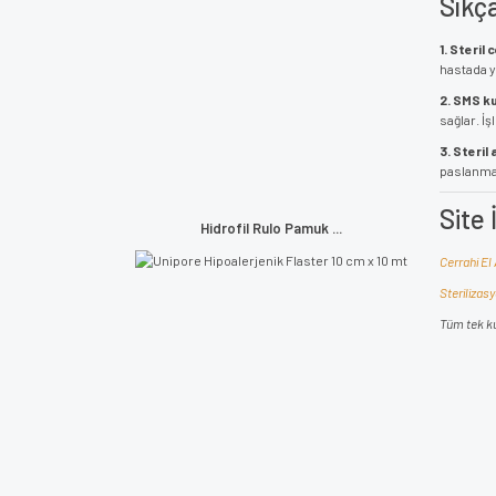
Sıkç
1. Steril 
hastada y
2. SMS k
sağlar. İ
3. Steril
paslanmaz
Site 
Hidrofil Rulo Pamuk ...
Cerrahi El 
Sterilizasy
Tüm tek ku