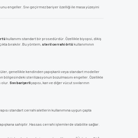
unu engeller. Sıvı geçirmez bariyer özelliği ile masa yüzeyini
örtü
kullanımı standart bir prosedürdür. Özellikle biyopsi, dikiş
ıkta bırakılır. Bu yöntem,
steril cerrahi örtü
kullanımının
rtüler, genellikle kendinden yapışkanlı veya standart modeller
n bölgesindeki sterilizasyonun bozulmasını engeller. Özellikle
ş olur.
Sıvı bariyerli
yapısı, kan ve diğer vücut sıvılarının
apısı standart cerrahi aletlerin kullanımına uygun çapta
apışkana sahiptir. Hassas cerrahi işlemlerde stabilite sağlar.