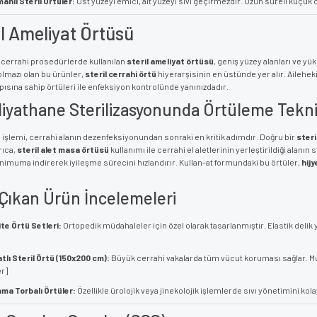
anlı Steril Örtüler:
Üst yüzeyi emici, alt yüzeyi sıvı geçirmezdir. Uzun süreli küçü
il Ameliyat Örtüsü
cerrahi prosedürlerde kullanılan
steril ameliyat örtüsü
, geniş yüzey alanları ve yü
lmazı olan bu ürünler,
steril cerrahi örtü
hiyerarşisinin en üstünde yer alır. Ailehek
ısına sahip örtüleri ile enfeksiyon kontrolünde yanınızdadır.
iyathane Sterilizasyonunda Örtüleme Tekni
işlemi, cerrahi alanın dezenfeksiyonundan sonraki en kritik adımdır. Doğru bir
steri
yrıca,
steril alet masa örtüsü
kullanımı ile cerrahi el aletlerinin yerleştirildiği alan
inimuma indirerek iyileşme sürecini hızlandırır. Kullan-at formundaki bu örtüler,
hijy
Çıkan Ürün İncelemeleri
te Örtü Setleri:
Ortopedik müdahaleler için özel olarak tasarlanmıştır. Elastik delik
tlı Steril Örtü (150x200 cm):
Büyük cerrahi vakalarda tüm vücut koruması sağlar. Muk
er]
ama Torbalı Örtüler:
Özellikle ürolojik veya jinekolojik işlemlerde sıvı yönetimini kola