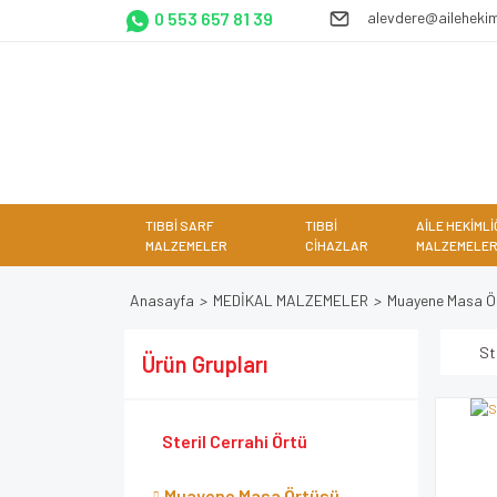
0 553 657 81 39
alevdere@ailehekim
TIBBİ SARF
TIBBİ
AİLE HEKİMLİ
MALZEMELER
CİHAZLAR
MALZEMELER
Anasayfa
MEDİKAL MALZEMELER
Muayene Masa Ö
St
Ürün Grupları
Steril Cerrahi Örtü
Muayene Masa Örtüsü