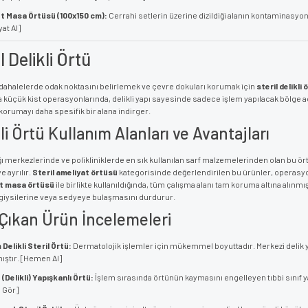
et Masa Örtüsü (100x150 cm):
Cerrahi setlerin üzerine dizildiği alanın kontaminasyon
yat Al]
l Delikli Örtü
ahalelerde odak noktasını belirlemek ve çevre dokuları korumak için
steril delikli 
 küçük kist operasyonlarında, delikli yapı sayesinde sadece işlem yapılacak bölge aç
 korumayı daha spesifik bir alana indirger.
li Örtü Kullanım Alanları ve Avantajları
ığı merkezlerinde ve polikliniklerde en sık kullanılan sarf malzemelerinden olan bu ö
ye ayrılır.
Steril ameliyat örtüsü
kategorisinde değerlendirilen bu ürünler, operasyo
et masa örtüsü
ile birlikte kullanıldığında, tüm çalışma alanı tam koruma altına alınmı
giysilerine veya sedyeye bulaşmasını durdurur.
Çıkan Ürün İncelemeleri
Delikli Steril Örtü:
Dermatolojik işlemler için mükemmel boyuttadır. Merkezi delik y
ıştır. [Hemen Al]
(Delikli) Yapışkanlı Örtü:
İşlem sırasında örtünün kaymasını engelleyen tıbbi sınıf y
ı Gör]