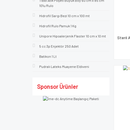
Tıbbi Atık Poşeti Büyük Boy 60 cm x 85 cm
10'lu Rulo
Hidrofil Sargı Bezi 10 cm x 100 mt
Hidrofil Rulo Pamuk 1 Kg
Unipore Hipoalerjenik Flaster 10 cm x 10 mt
Steril 
5 cc 3p Enjektör 250 Adet
Batikon 1 Lt
Pudralı Lateks Muayene Eldiveni
Sponsor Ürünler