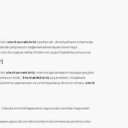
 biri
steril cerrahi örtü
çeşitleridir. Ameliyathane ortamında
alanda çalışmasını sağlamak adına hayati önem taşır.
sıvı itici yapıya sahip örtüleri en uygun fiyatlarla sunuyoruz.
i
 bir
steril cerrahi örtü
, mikroorganizmaların hastaya geçişini
ılmasını önler.
Steril delikli örtü
seçenekleri, müdahale
 tüylenme yapmaması ve yırtılmaya karşı dirençli olması,
steril
 Yüksek emicilik kapasitesi sayesinde sızıntıları hapseder.
n yapısı ile cerrahi sınırların korunmasına yardımcı olur.