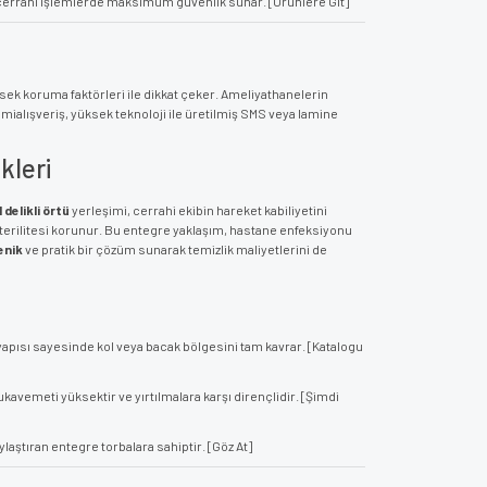
k cerrahi işlemlerde maksimum güvenlik sunar. [Ürünlere Git]
ksek koruma faktörleri ile dikkat çeker. Ameliyathanelerin
imialışveriş, yüksek teknoloji ile üretilmiş SMS veya lamine
kleri
l delikli örtü
yerleşimi, cerrahi ekibin hareket kabiliyetini
ın sterilitesi korunur. Bu entegre yaklaşım, hastane enfeksiyonu
enik
ve pratik bir çözüm sunarak temizlik maliyetlerini de
 yapısı sayesinde kol veya bacak bölgesini tam kavrar. [Katalogu
avemeti yüksektir ve yırtılmalara karşı dirençlidir. [Şimdi
ylaştıran entegre torbalara sahiptir. [Göz At]