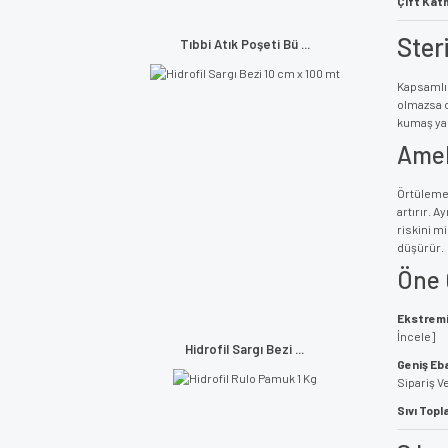
Çift Katm
Ster
Tıbbi Atık Poşeti Bü ...
Kapsamlı 
olmazsa o
kumaş yap
Amel
Örtüleme 
artırır. A
riskini m
düşürür.
Öne 
Ekstremi
İncele]
Hidrofil Sargı Bezi ...
Geniş Eba
Sipariş V
Sıvı Topl