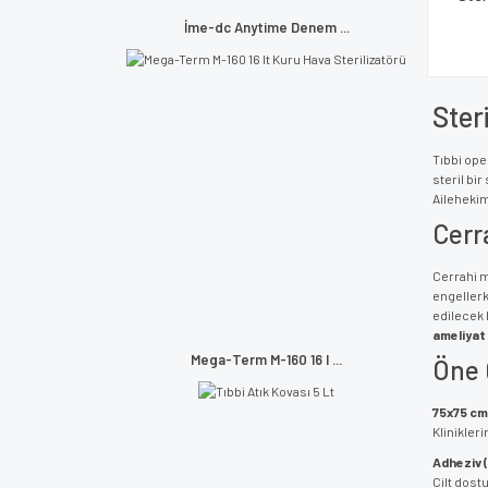
İme-dc Anytime Denem ...
Ster
Tıbbi ope
steril bi
Ailehekimi
Cerra
Cerrahi m
engellerk
edilecek 
ameliyat
Mega-Term M-160 16 l ...
Öne 
75x75 cm 
Klinikler
Adheziv (
Cilt dostu