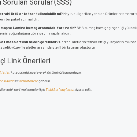
a Sorulan Sorular (SSS)
cerrahi örtüler tekrar kullanılabilir mi?
Hayır, bu içerikte yer alan ürünlerin tamamı 
eni bir paket açılmalıdır.
umaş ve Lamine kumaş arasındaki fark nedir?
SMS kumaş hava geçirgenliği yüksek v
şlemin yoğunluğuna göre seçim yapılmalıdır.
 alet masa örtüsü neden gereklidir?
Cerrahi aletlerin temas ettiği yüzeylerin mikro
 çelik yüzey ile aletler arasında steril bir katman oluşturur.
İçi Link Önerileri
Aletleri
kategorimizi inceleyerek örtülerinizi tamamlayın.
on ruloları
ve
indikatörlere
göz atın.
llanımlık sarf malzemeleri için
Tıbbi Sarf sayfamızı
ziyaret edin.