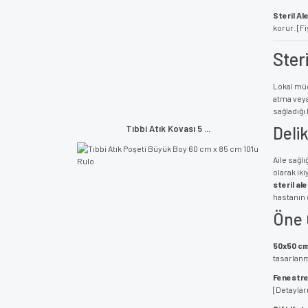
Steril Al
korur. [Fi
Steri
Lokal müd
atma veya
sağladığı
Tıbbi Atık Kovası 5 ...
Delik
Aile sağl
olarak iki
steril al
hastanın 
Öne 
50x50 cm 
tasarlanm
Fenestre 
[Detaylar