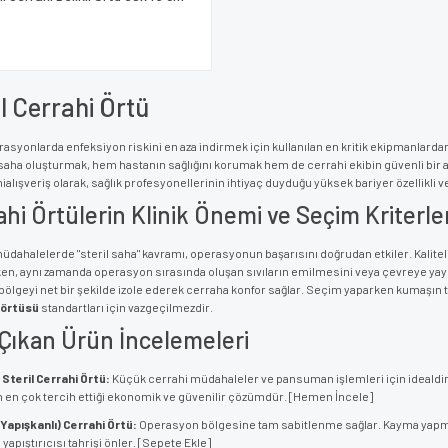
il Cerrahi Örtü
rasyonlarda enfeksiyon riskini en aza indirmek için kullanılan en kritik ekipmanlardan
r saha oluşturmak, hem hastanın sağlığını korumak hem de cerrahi ekibin güvenli bir 
alışveriş olarak, sağlık profesyonellerinin ihtiyaç duyduğu yüksek bariyer özellikli ve 
hi Örtülerin Klinik Önemi ve Seçim Kriterler
üdahalelerde "steril saha" kavramı, operasyonun başarısını doğrudan etkiler. Kaliteli
en, aynı zamanda operasyon sırasında oluşan sıvıların emilmesini veya çevreye yay
bölgeyi net bir şekilde izole ederek cerraha konfor sağlar. Seçim yaparken kumaşın
 örtüsü
standartları için vazgeçilmezdir.
Çıkan Ürün İncelemeleri
Steril Cerrahi Örtü:
Küçük cerrahi müdahaleler ve pansuman işlemleri için idealdir.
in en çok tercih ettiği ekonomik ve güvenilir çözümdür. [Hemen İncele]
Yapışkanlı) Cerrahi Örtü:
Operasyon bölgesine tam sabitlenme sağlar. Kayma yapmaya
 yapıştırıcısı tahrişi önler. [Sepete Ekle]