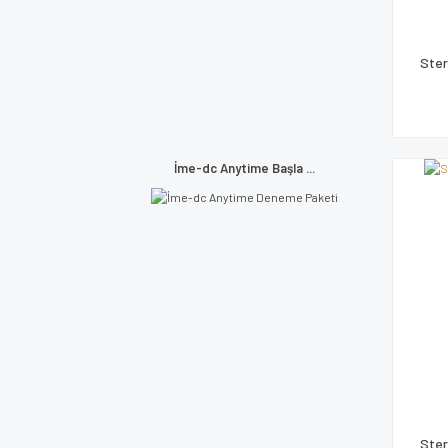
Ster
İme-dc Anytime Başla ...
Ster