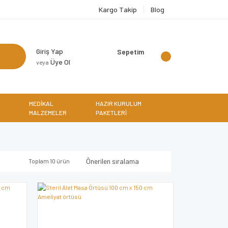
Kargo Takip
Blog
Giriş Yap
Sepetim
Üye Ol
veya
MEDİKAL
HAZIR KURULUM
MALZEMELER
PAKETLERİ
Toplam 10 ürün