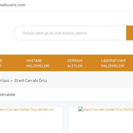
ialisveris.com
Ğİ
HASTANE
CERRAHİ
LABORATUVAR
İ
MALZEMELERİ
ALETLER
MALZEMELERİ
rtüsü
Steril Cerrahi Örtü
oktakiler