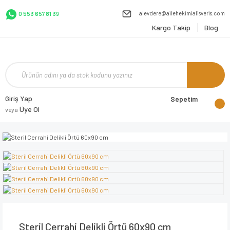
alevdere@ailehekimialisveris.com
0 553 657 81 39
Kargo Takip
Blog
Giriş Yap
Sepetim
Üye Ol
veya
Steril Cerrahi Delikli Örtü 60x90 cm