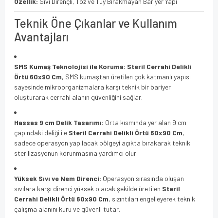
Özellik:
Sıvı Dirençli, Toz ve Tüy Bırakmayan Bariyer Yapı
Teknik Öne Çıkanlar ve Kullanım
Avantajları
SMS Kumaş Teknolojisi ile Koruma:
Steril Cerrahi Delikli
Örtü 60x90 Cm
, SMS kumaştan üretilen çok katmanlı yapısı
sayesinde mikroorganizmalara karşı teknik bir bariyer
oluşturarak cerrahi alanın güvenliğini sağlar.
Hassas 9 cm Delik Tasarımı:
Orta kısmında yer alan 9 cm
çapındaki deliği ile
Steril Cerrahi Delikli Örtü 60x90 Cm
,
sadece operasyon yapılacak bölgeyi açıkta bırakarak teknik
sterilizasyonun korunmasına yardımcı olur.
Yüksek Sıvı ve Nem Direnci:
Operasyon sırasında oluşan
sıvılara karşı direnci yüksek olacak şekilde üretilen
Steril
Cerrahi Delikli Örtü 60x90 Cm
, sızıntıları engelleyerek teknik
çalışma alanını kuru ve güvenli tutar.