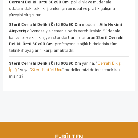
Cerrahi Delikli Örtü 60x90 Cm
, poliklinik ve müdahale
odalarındaki teknik işlemler için en ideal ve pratik çalışma
yüzeyini oluşturur.
Steril Cerrahi Delikli Örtü 60x90 Cm
modelini,
Aile Hekimi
Alışveriş
güvencesiyle hemen sipariş verebilirsiniz. Müdahale
kalitenizi ve klinik hijyen standartlarınızı artıran
Steril Cerrahi
Delikli Örtü 60x90 Cm
, profesyonel sağlık birimlerinin tüm
teknik ihtiyaçlarını karşılamaktadır.
Steril Cerrahi Delikli Örtü 60x90 Cm
yanına, "
Cerrahi Dikiş
İpliği
" veya "
Steril Bistüri Ucu
" modellerimizi de incelemek ister
misiniz?
Bu ürünün fiyat bilgisi, resim, ürün açıklamalarında ve diğer
konularda yetersiz gördüğünüz noktaları öneri formunu
Bu ürüne ilk yorumu siz yapın!
kullanarak tarafımıza iletebilirsiniz.
Görüş ve önerileriniz için teşekkür ederiz.
Yorum Yaz
Ürün resmi kalitesiz, bozuk veya görüntülenemiyor.
E-BÜLTEN