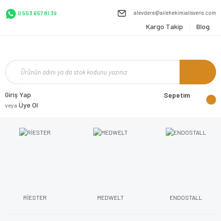
alevdere@ailehekimialisveris.com
0 553 657 81 39
Kargo Takip
Blog
Giriş Yap
Sepetim
Üye Ol
veya
RİESTER
MEDWELT
ENDOSTALL