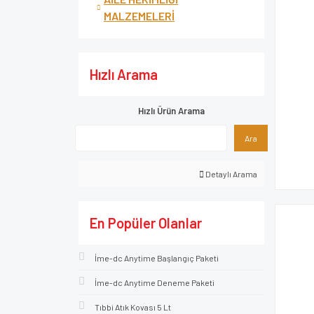
MALZEMELERİ
Hızlı Arama
Hızlı Ürün Arama
Ara
Detaylı Arama
En Popüler Olanlar
İme-dc Anytime Başlangıç Paketi
İme-dc Anytime Deneme Paketi
Tıbbi Atık Kovası 5 Lt