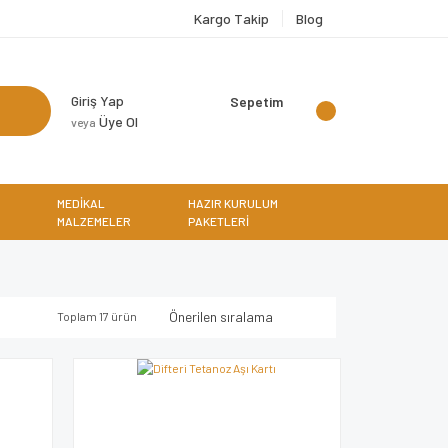
Kargo Takip
Blog
Giriş Yap
Sepetim
Üye Ol
veya
MEDİKAL
HAZIR KURULUM
MALZEMELER
PAKETLERİ
Toplam 17 ürün