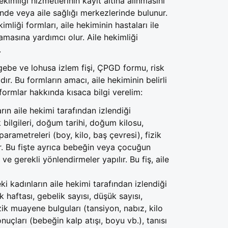
hekimliği hizmetlerinin kayıt altına alınmasını
rinde veya aile sağlığı merkezlerinde bulunur.
kimliği formları, aile hekiminin hastaları ile
lamasına yardımcı olur. Aile hekimliği
.
 gebe ve lohusa izlem fişi, ÇPGD formu, risk
r. Bu formların amacı, aile hekiminin belirli
formlar hakkında kısaca bilgi verelim:
ın aile hekimi tarafından izlendiği
bilgileri, doğum tarihi, doğum kilosu,
rametreleri (boy, kilo, baş çevresi), fizik
ır. Bu fişte ayrıca bebeğin veya çocuğun
e gerekli yönlendirmeler yapılır. Bu fiş, aile
i kadınların aile hekimi tarafından izlendiği
k haftası, gebelik sayısı, düşük sayısı,
izik muayene bulguları (tansiyon, nabız, kilo
uçları (bebeğin kalp atışı, boyu vb.), tanısı