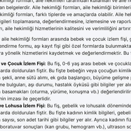
kimliği formları, aile hekimleri tarafından kullanılan ve aile 
n belgelerdir. Aile hekimliği formları, aile hekimliği birimle
kimliği formları, farklı tiplerde ve amaçlarda olabilir. Aile he
bilgileri toplamasına, değerlendirmesine, izlemesine ve rapor
ı, aile hekimliği hizmetlerinin kalitesini ve verimliliğini artırır
, aile hekimliği formları arasında bebek ve çocuk izlem fişi,
endirme formu, aşı kayıt fişi gibi özel formlarda bulunmaktadı
ra yönelik hizmetlerini kaydetmek ve değerlendirmektir. Bu 
ve Çocuk İzlem Fişi:
Bu fiş, 0-6 yaş arası bebek ve çocuklar
arda doldurulan fiştir. Bu fişte bebeğin veya çocuğun kimlik 
şekli, anne sütü alımı, ek gıda başlangıcı, büyüme gelişme pa
e bulguları, aşı durumu, hastalık öyküsü gibi bilgiler yer al
m basamakları (oturma, yürüme, konuşma vb.) değerlendirilir v
in imzası ile geçerlidir.
e Lohusa İzlem Fişi:
Bu fiş, gebelik ve lohusalık dönemindek
rda doldurulan fiştir. Bu fişte kadının kimlik bilgileri, gebeli
ayısı, son adet tarihi gibi bilgiler yer alır. Ayrıca kadının f
laboratuvar sonuçları (kan grubu, hemogram vb.), ultrason son