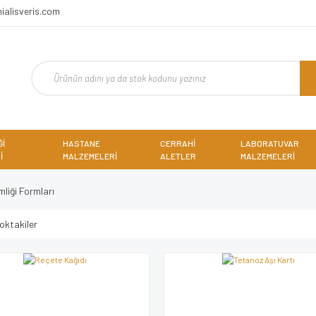
ialisveris.com
Ğİ
HASTANE
CERRAHİ
LABORATUVAR
İ
MALZEMELERİ
ALETLER
MALZEMELERİ
mliği Formları
oktakiler