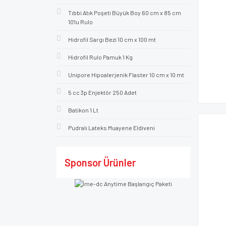
Tıbbi Atık Poşeti Büyük Boy 60 cm x 85 cm
10'lu Rulo
Hidrofil Sargı Bezi 10 cm x 100 mt
Hidrofil Rulo Pamuk 1 Kg
Unipore Hipoalerjenik Flaster 10 cm x 10 mt
5 cc 3p Enjektör 250 Adet
Batikon 1 Lt
Pudralı Lateks Muayene Eldiveni
Sponsor Ürünler