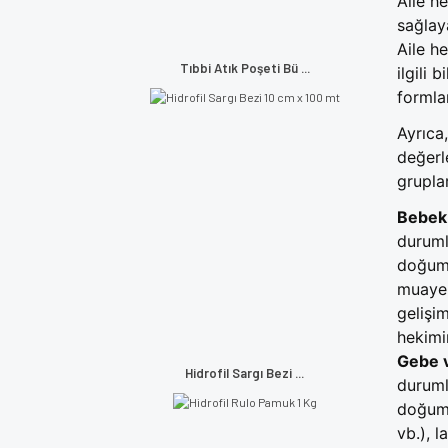
Aile he
sağlaya
Aile he
Tıbbi Atık Poşeti Bü ...
ilgili 
formlar
Ayrıca
değerl
grupla
Bebek 
duruml
doğum 
muayen
gelişi
hekimin
Gebe v
Hidrofil Sargı Bezi ...
durumla
doğum s
vb.), 