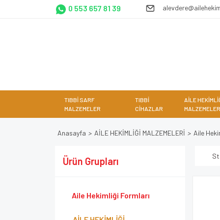
0 553 657 81 39
alevdere@ailehekim
TIBBİ SARF
TIBBİ
AİLE HEKİMLİ
MALZEMELER
CİHAZLAR
MALZEMELER
Anasayfa
AİLE HEKİMLİĞİ MALZEMELERİ
Aile Heki
St
Ürün Grupları
Aile Hekimliği Formları
AİLE HEKİMLİĞİ