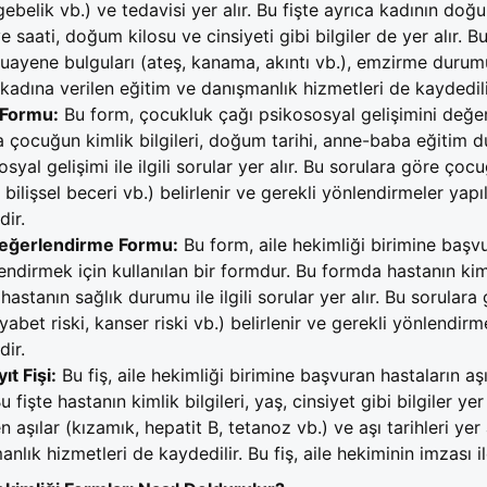
i gebelik vb.) ve tedavisi yer alır. Bu fişte ayrıca kadının 
ve saati, doğum kilosu ve cinsiyeti gibi bilgiler de yer alır.
muayene bulguları (ateş
, kanama, akıntı vb.), emzirme durumu,
kadına verilen eğitim ve danışmanlık hizmetleri de kaydedilir.
Formu:
Bu form, çocukluk çağı psikososyal gelişimini değerl
 çocuğun kimlik bilgileri, doğum tarihi, anne-baba eğitim du
syal gelişimi ile ilgili sorular yer alır. Bu sorulara göre ço
 bilişsel beceri vb.) belirlenir ve gerekli yönlendirmeler yapıl
dir.
Değerlendirme Formu:
Bu form, aile hekimliği birimine başvur
ndirmek için kullanılan bir formdur. Bu formda hastanın kimlik 
hastanın sağlık durumu ile ilgili sorular yer alır. Bu sorulara
iyabet riski, kanser riski vb.) belirlenir ve gerekli yönlendirm
dir.
ıt Fişi:
Bu fiş, aile hekimliği birimine başvuran hastaların aş
 Bu fişte hastanın kimlik bilgileri, yaş, cinsiyet gibi bilgiler y
 aşılar (kızamık, hepatit B, tetanoz vb.) ve aşı tarihleri yer 
nlık hizmetleri de kaydedilir. Bu fiş, aile hekiminin imzası il