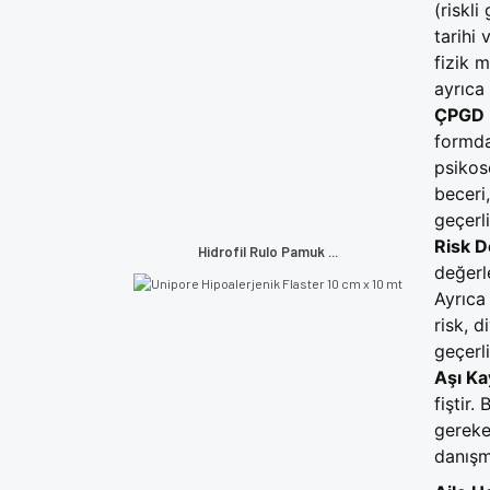
(riskl
tarihi 
fizik 
ayrıca 
Ç
PGD 
formda
psikoso
beceri,
geçerli
Risk 
Hidrofil Rulo Pamuk ...
değerle
Ayrıca 
risk, d
geçerli
Aşı Kay
fiştir.
gereken
danışma