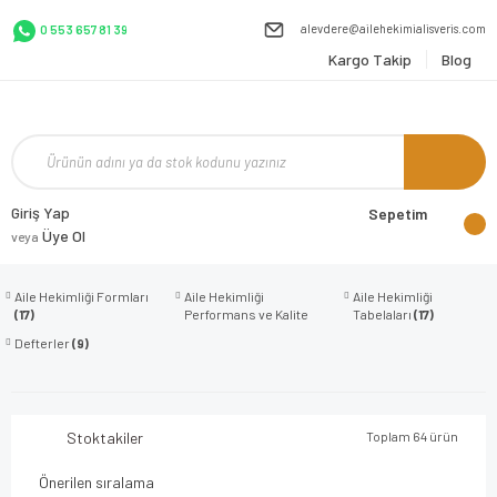
alevdere@ailehekimialisveris.com
0 553 657 81 39
Kargo Takip
Blog
Giriş Yap
Sepetim
Üye Ol
veya
Aile Hekimliği Formları
Aile Hekimliği
Aile Hekimliği
(17)
Performans ve Kalite
Tabelaları
(17)
Dokümanları
(17)
Defterler
(9)
Stoktakiler
Toplam 64 ürün