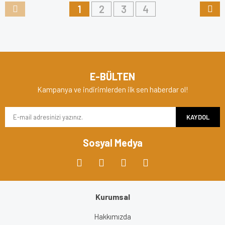
1
2
3
4
E-BÜLTEN
Kampanya ve indirimlerden ilk sen haberdar ol!
KAYDOL
Sosyal Medya
Kurumsal
Hakkımızda