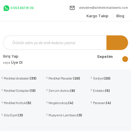
alevdere@ailehekimialisveris.com
0 553 657 81 39
Kargo Takip
Blog
Giriş Yap
Sepetim
Üye Ol
veya
Medikal Arabalar
(33)
Medikal Masalar
(20)
Sedye
(20)
Medikal Dolaplar
(13)
Serum Askısı
(6)
Eskabo
(5)
Medikal Koltuk
(5)
Negatoskop
(4)
Paravan
(4)
Göz Eşeli
(3)
Muayene Lambası
(3)