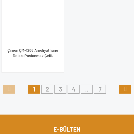
Çimen ÇM-1206 Ameliyathane
Dolabı Paslanmaz Çelik
1
2
3
4
..
7
E-BÜLTEN