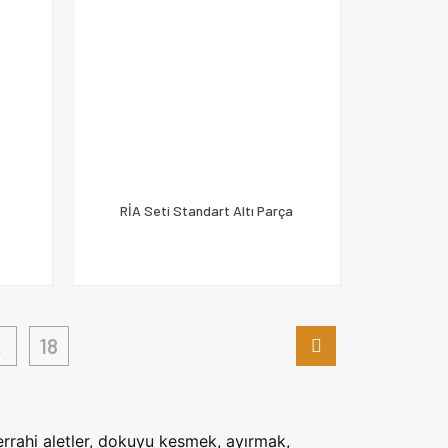
RİA Seti Standart Altı Parça
.
18
Cerrahi aletler, dokuyu kesmek, ayırmak,