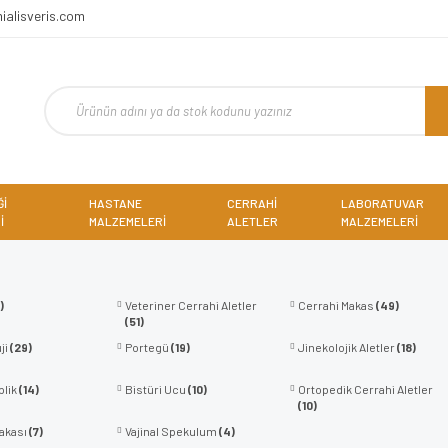
ialisveris.com
Ğİ
HASTANE
CERRAHİ
LABORATUVAR
İ
MALZEMELERİ
ALETLER
MALZEMELERİ
)
Veteriner Cerrahi Aletler
Cerrahi Makas
(49)
(51)
ji
(29)
Portegü
(19)
Jinekolojik Aletler
(18)
plik
(14)
Bistüri Ucu
(10)
Ortopedik Cerrahi Aletler
(10)
akası
(7)
Vajinal Spekulum
(4)