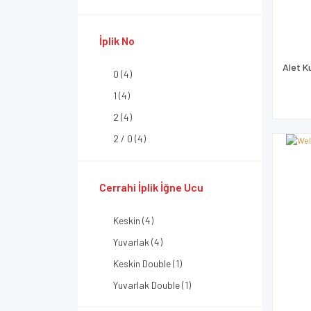
İplik No
Alet K
0 (4)
1 (4)
2 (4)
2 / 0 (4)
3 / 0 (4)
4 / 0 (4)
Cerrahi İplik İğne Ucu
5 / 0 (4)
Keskin (4)
6 / 0 (4)
Yuvarlak (4)
7 / 0 (2)
Keskin Double (1)
Yuvarlak Double (1)