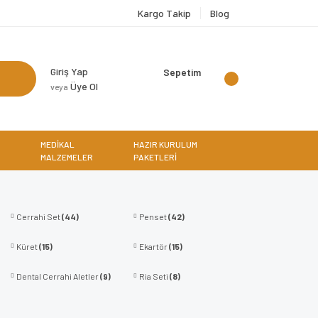
Kargo Takip
Blog
Giriş Yap
Sepetim
Üye Ol
veya
MEDİKAL
HAZIR KURULUM
MALZEMELER
PAKETLERİ
Cerrahi Set
(44)
Penset
(42)
Küret
(15)
Ekartör
(15)
Dental Cerrahi Aletler
(9)
Ria Seti
(8)