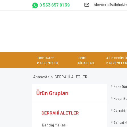
0 553 657 81 39
alevdere@ailehekim
TIBBİ SARF
TIBBİ
AİLE HEKİMLİ
MALZEMELER
CİHAZLAR
MALZEMELER
Anasayfa
CERRAHİ ALETLER
Pens
(58
Ürün Grupları
Hegar Bu
Cerrahi İ
CERRAHİ ALETLER
Bandaj M
Bandaj Makası