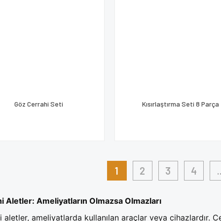
Göz Cerrahi Seti
Kısırlaştırma Seti 8 Parça
1
2
3
4
.
i Aletler: Ameliyatların Olmazsa Olmazları
i aletler, ameliyatlarda kullanılan araçlar veya cihazlardır. 