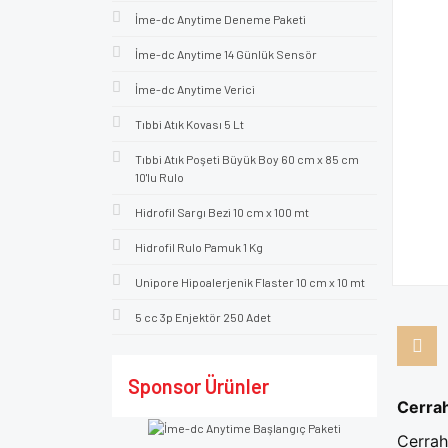
İme-dc Anytime Deneme Paketi
İme-dc Anytime 14 Günlük Sensör
İme-dc Anytime Verici
Tıbbi Atık Kovası 5 Lt
Tıbbi Atık Poşeti Büyük Boy 60 cm x 85 cm
10'lu Rulo
Hidrofil Sargı Bezi 10 cm x 100 mt
Hidrofil Rulo Pamuk 1 Kg
Unipore Hipoalerjenik Flaster 10 cm x 10 mt
5 cc 3p Enjektör 250 Adet
Sponsor Ürünler
Cerrah
Cerrah