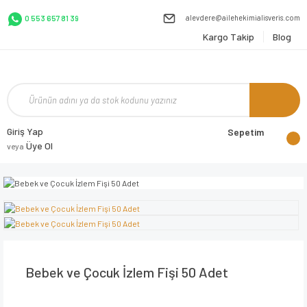
alevdere@ailehekimialisveris.com
0 553 657 81 39
Kargo Takip
Blog
Giriş Yap
Sepetim
Üye Ol
veya
Bebek ve Çocuk İzlem Fişi 50 Adet