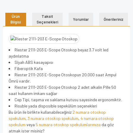
Ürün
Taksit
Yorumlar
Önerileriniz
Bilgisi
Seçenekleri
Riester 2111-203 E-Scope Otoskop beyaz 3.7 volt led
aydınlatma
Siyah ABS kasayapısı
Fiberoptik Kafa
Riester 2111-203 E-Scope Otoskopun 20.000 saat Ampul
Ömrü vardır.
Riester 2111-203 E-Scope Otoskop 2 adet alkalin Pille 50
saat kullanım imkanı sağlar
Cep Tipi, taşıma ve saklama kutusu sayesinde ergonomiktir.
Risuble yada disposible sepekülüm seçenekleri
Bu ürün ile birlikte kullanabileceğiniz
2 numara otoskop
spekulum
,
3 numara otoskop spekulum
,
4 numara otoskop
spekulum
veya
5 numara otoskop spekulumlarımıza
da göz
atmak ister misiniz?