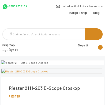
alevdere@ailehekimialisveris.com
0 553 657 81 39
Kargo Takip
Blog
Giriş Yap
Sepetim
Üye Ol
veya
Riester 2111-203 E-Scope Otoskop
RİESTER