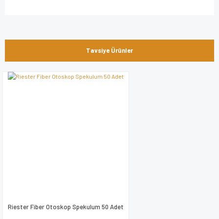
Bu ürünün fiyat bilgisi, resim, ürün açıklamalarında ve diğer
konularda yetersiz gördüğünüz noktaları öneri formunu
Bu ürüne ilk yorumu siz yapın!
kullanarak tarafımıza iletebilirsiniz.
Tavsiye Ürünler
Görüş ve önerileriniz için teşekkür ederiz.
Yorum Yaz
Ürün resmi kalitesiz, bozuk veya görüntülenemiyor.
Ürün açıklamasında eksik bilgiler bulunuyor.
Ürün bilgilerinde hatalar bulunuyor.
Ürün fiyatı diğer sitelerden daha pahalı.
Bu ürüne benzer farklı alternatifler olmalı.
Riester Fiber Otoskop Spekulum 50 Adet
Gönder