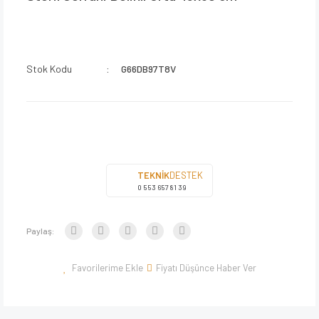
Stok Kodu
G66DB97T8V
TEKNİK
DESTEK
0 553 657 81 39
Paylaş:
Fiyatı Düşünce Haber Ver