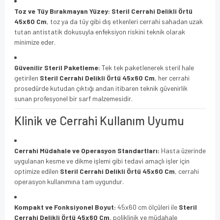
Toz ve Tüy Bırakmayan Yüzey:
Steril Cerrahi Delikli Örtü
45x60 Cm
, toz ya da tüy gibi dış etkenleri cerrahi sahadan uzak
tutan antistatik dokusuyla enfeksiyon riskini teknik olarak
minimize eder.
Güvenilir Steril Paketleme:
Tek tek paketlenerek steril hale
getirilen
Steril Cerrahi Delikli Örtü 45x60 Cm
, her cerrahi
prosedürde kutudan çıktığı andan itibaren teknik güvenirlik
sunan profesyonel bir sarf malzemesidir.
Klinik ve Cerrahi Kullanım Uyumu
Cerrahi Müdahale ve Operasyon Standartları:
Hasta üzerinde
uygulanan kesme ve dikme işlemi gibi tedavi amaçlı işler için
optimize edilen
Steril Cerrahi Delikli Örtü 45x60 Cm
, cerrahi
operasyon kullanımına tam uygundur.
Kompakt ve Fonksiyonel Boyut:
45x60 cm ölçüleri ile
Steril
Cerrahi Delikli Örtü 45x60 Cm
, poliklinik ve müdahale