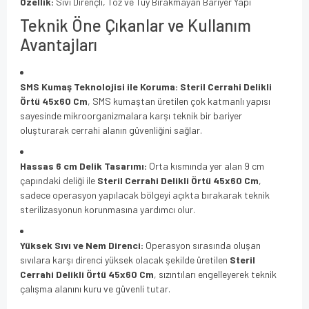
Özellik:
Sıvı Dirençli, Toz ve Tüy Bırakmayan Bariyer Yapı
Teknik Öne Çıkanlar ve Kullanım
Avantajları
SMS Kumaş Teknolojisi ile Koruma:
Steril Cerrahi Delikli
Örtü 45x60 Cm
, SMS kumaştan üretilen çok katmanlı yapısı
sayesinde mikroorganizmalara karşı teknik bir bariyer
oluşturarak cerrahi alanın güvenliğini sağlar.
Hassas 6 cm Delik Tasarımı:
Orta kısmında yer alan 9 cm
çapındaki deliği ile
Steril Cerrahi Delikli Örtü 45x60 Cm
,
sadece operasyon yapılacak bölgeyi açıkta bırakarak teknik
sterilizasyonun korunmasına yardımcı olur.
Yüksek Sıvı ve Nem Direnci:
Operasyon sırasında oluşan
sıvılara karşı direnci yüksek olacak şekilde üretilen
Steril
Cerrahi Delikli Örtü 45x60 Cm
, sızıntıları engelleyerek teknik
çalışma alanını kuru ve güvenli tutar.