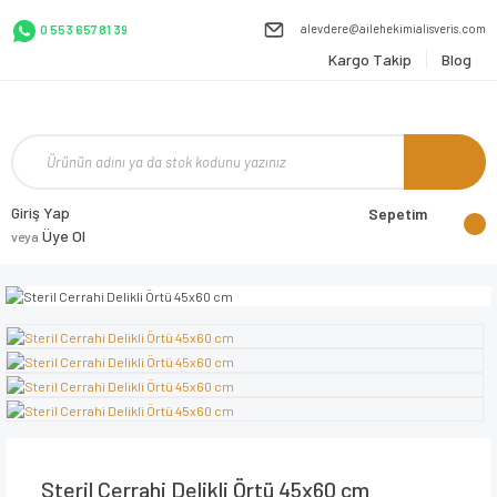
alevdere@ailehekimialisveris.com
0 553 657 81 39
Kargo Takip
Blog
Giriş Yap
Sepetim
Üye Ol
veya
Steril Cerrahi Delikli Örtü 45x60 cm