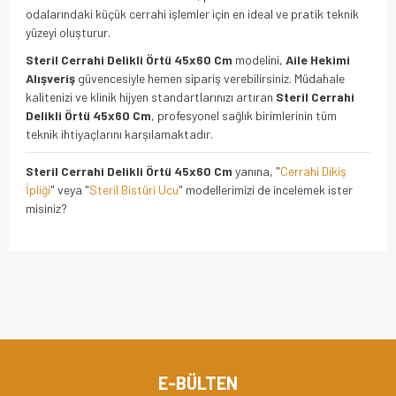
odalarındaki küçük cerrahi işlemler için en ideal ve pratik teknik
yüzeyi oluşturur.
Steril Cerrahi Delikli Örtü 45x60 Cm
modelini,
Aile Hekimi
Alışveriş
güvencesiyle hemen sipariş verebilirsiniz. Müdahale
kalitenizi ve klinik hijyen standartlarınızı artıran
Steril Cerrahi
Delikli Örtü 45x60 Cm
, profesyonel sağlık birimlerinin tüm
teknik ihtiyaçlarını karşılamaktadır.
Steril Cerrahi Delikli Örtü 45x60 Cm
yanına, "
Cerrahi Dikiş
İpliği
" veya "
Steril Bistüri Ucu
" modellerimizi de incelemek ister
misiniz?
Bu ürünün fiyat bilgisi, resim, ürün açıklamalarında ve diğer
konularda yetersiz gördüğünüz noktaları öneri formunu
Bu ürüne ilk yorumu siz yapın!
kullanarak tarafımıza iletebilirsiniz.
Görüş ve önerileriniz için teşekkür ederiz.
Yorum Yaz
Ürün resmi kalitesiz, bozuk veya görüntülenemiyor.
E-BÜLTEN