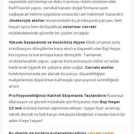
sayesinde sürtünmeyi ve doku travması riskini minimize eder.
Hafif kavisli yapısı, servikal kanalın doğal formuna uyum
sağlayarak hekime uygulama sırasında tam hakimiyet kazandırır.
Jinekolojik aletler
envanterinizin bu profesyonel parçası, hem
beşeri tıpta hem de büyükbaş
veteriner cerrahi
müdahalelerinde güvenilir bir çözüm ortağıdır.
Yüksek Dayanıklılık ve Kesintisiz Hijyen
Klinik ortamın zorlu
sterilizasyon döngülerine karşı ekstra dayanıklı olan Buji Hegar,
korozyona ve kararmaya karşı dirençlidir. Tamamen
otoklavlanabilir yapısı, çapraz kontaminasyon riskini ortadan
kaldırarak hijyenik bir çalışma alanı sağlar.
Cerrahi aletler
koleksiyonunuzda yer alacak bu parça, dayanıklılığıyla
maliyetlerinizi düşürürken kalitesiyle operasyonel verimliliğinizi
artırır.
Profesyonelliğinizi Kaliteli Ekipmanla Taçlandırın
Kusursuz
dilatasyon ve güvenli müdahale için ihtiyacınız olan
Buji Hegar
22 mm
ürününü hemen sepetinize ekleyin. Uygun fiyat avantajı,
teknik destek ve hızlı kargo imkanıyla kliniğinizin standartlarını bir
adım öteye taşıyın!
Bu dilatör ile birlikte kullanabileceğiniz
cerrahi setler
,