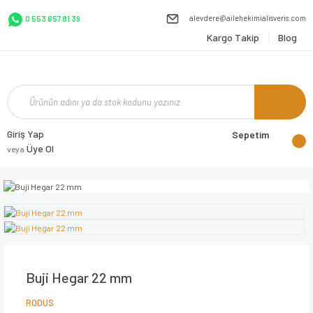
alevdere@ailehekimialisveris.com
0 553 657 81 39
Kargo Takip
Blog
Giriş Yap
Sepetim
Üye Ol
veya
Buji Hegar 22 mm
RODUS