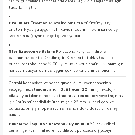
rahim içi incelemeler öncesinde gerekli açıklığın sağlanması için
tasarlanmıştır.
Özellikleri:
Travmayı en aza indiren ultra pürüzsüz yüzey;
anatomik yapıya uygun hafif kavisli tasarım; hekim için kolay
kavrama sağlayan dengeli gövde yapısı.
Sterilizasyon ve Bakım:
Korozyona karşı tam dirençli
paslanmaz çelikten üretilmiştir. Standart otoklav (basınçlı
buhar) protokollerine %100 uyumludur. Uzun ömürlü kullanım için
her sterilizasyon sonrası uygun şekilde kurulanması önerilir.
Cerrahi hassasiyet ve hasta güvenliği, muayenehanenizin
vazgeçilmez standartlarıdır.
Buji Hegar 22 mm
, jinekolojik
dilatasyon işlemlerinde bu standartları en üst seviyeye taşımak
için üstün mühendislikle üretilmiştir. 22 mm’lik ideal çapı ve
pürüzsüz bitişiyle, operasyon sırasında doku dostu bir deneyim
sunar.
Mükemmel İşçilik ve Anatomik Uyumluluk
Yüksek kaliteli
cerrahi çelikten imal edilen bu dilatör, pürüzsüz dış yüzeyi