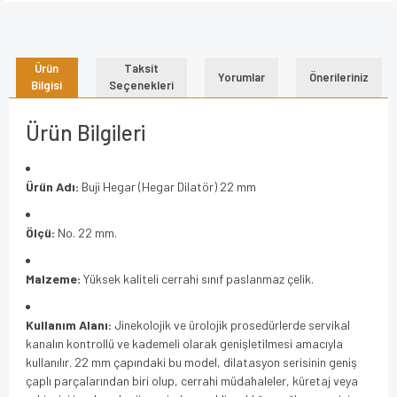
Ürün
Taksit
Yorumlar
Önerileriniz
Bilgisi
Seçenekleri
Ürün Bilgileri
Ürün Adı:
Buji Hegar (Hegar Dilatör) 22 mm
Ölçü:
No. 22 mm.
Malzeme:
Yüksek kaliteli cerrahi sınıf paslanmaz çelik.
Kullanım Alanı:
Jinekolojik ve ürolojik prosedürlerde servikal
kanalın kontrollü ve kademeli olarak genişletilmesi amacıyla
kullanılır. 22 mm çapındaki bu model, dilatasyon serisinin geniş
çaplı parçalarından biri olup, cerrahi müdahaleler, küretaj veya