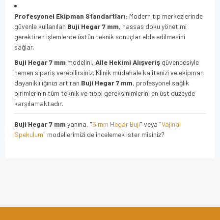
Profesyonel Ekipman Standartları:
Modern tıp merkezlerinde
güvenle kullanılan
Buji Hegar 7 mm
, hassas doku yönetimi
gerektiren işlemlerde üstün teknik sonuçlar elde edilmesini
sağlar.
Buji Hegar 7 mm
modelini,
Aile Hekimi Alışveriş
güvencesiyle
hemen sipariş verebilirsiniz. Klinik müdahale kalitenizi ve ekipman
dayanıklılığınızı artıran
Buji Hegar 7 mm
, profesyonel sağlık
birimlerinin tüm teknik ve tıbbi gereksinimlerini en üst düzeyde
karşılamaktadır.
Buji Hegar 7 mm
yanına, "
6 mm Hegar Buji
" veya "
Vajinal
Spekulum
" modellerimizi de incelemek ister misiniz?
Bu ürünün fiyat bilgisi, resim, ürün açıklamalarında ve diğer
konularda yetersiz gördüğünüz noktaları öneri formunu
Bu ürüne ilk yorumu siz yapın!
kullanarak tarafımıza iletebilirsiniz.
Görüş ve önerileriniz için teşekkür ederiz.
Yorum Yaz