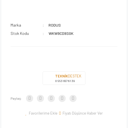
Marka
RODUS
Stok Kodu
WKW9CD9SGK
TEKNİK
DESTEK
0 553 657 81 39
Paylaş:
Fiyatı Düşünce Haber Ver