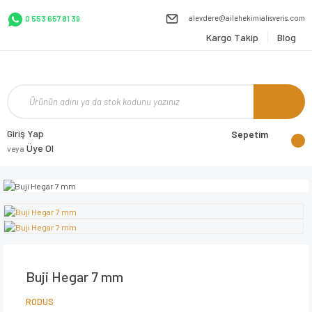
alevdere@ailehekimialisveris.com
0 553 657 81 39
Kargo Takip
Blog
Giriş Yap
Sepetim
Üye Ol
veya
Buji Hegar 7 mm
RODUS