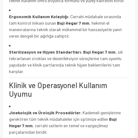
teknik kullanım ömrü boyunca formunu ve yüzey kalitesini korur.
Ergonomik Kullanım Kolaylığı:
Cerrahi müdahale sırasında
tam kontrol imkanı sunan
Buji Hegar 7 mm
, hekimin el
manevralarına teknik olarak mükemmel bir hassasiyetle yanıt
veren dengeli bir ağırlığa sahiptir.
Sterilizasyon ve Hijyen Standartları:
Buji Hegar 7 mm
, sık
tekrarlanan otoklav ve dezenfeksiyon süreçlerine tam uyumlu
yapıdadır ve klinik şartlarında teknik hijyen beklentilerini tam
karşılar.
Klinik ve Operasyonel Kullanım
Uyumu
Jinekolojik ve Ürolojik Prosedürler:
Kademeli genişletme
gerektiren tüm teknik müdahaleler için optimize edilen
Buji
Hegar 7 mm
, cerrahi setlerin en temel ve vazgeçilmez
parçalarından biridir.