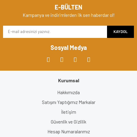
Ürün resmi kalitesiz, bozuk veya görüntülenemiyor.
E-BÜLTEN
Ürün açıklamasında eksik bilgiler bulunuyor.
Kampanya ve indirimlerden ilk sen haberdar ol!
Ürün bilgilerinde hatalar bulunuyor.
KAYDOL
Ürün fiyatı diğer sitelerden daha pahalı.
Bu ürüne benzer farklı alternatifler olmalı.
Sosyal Medya
Kurumsal
Gönder
Hakkımızda
Satışını Yaptığımız Markalar
İletişim
Güvenlik ve Gizlilik
Hesap Numaralarımız