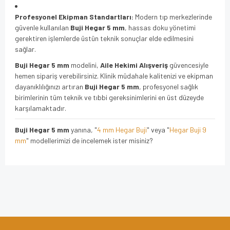
Profesyonel Ekipman Standartları:
Modern tıp merkezlerinde
güvenle kullanılan
Buji Hegar 5 mm
, hassas doku yönetimi
gerektiren işlemlerde üstün teknik sonuçlar elde edilmesini
sağlar.
Buji Hegar 5 mm
modelini,
Aile Hekimi Alışveriş
güvencesiyle
hemen sipariş verebilirsiniz. Klinik müdahale kalitenizi ve ekipman
dayanıklılığınızı artıran
Buji Hegar 5 mm
, profesyonel sağlık
birimlerinin tüm teknik ve tıbbi gereksinimlerini en üst düzeyde
karşılamaktadır.
Buji Hegar 5 mm
yanına, "
4 mm Hegar Buji
" veya "
Hegar Buji 9
mm
" modellerimizi de incelemek ister misiniz?
Bu ürünün fiyat bilgisi, resim, ürün açıklamalarında ve diğer
konularda yetersiz gördüğünüz noktaları öneri formunu
Bu ürüne ilk yorumu siz yapın!
kullanarak tarafımıza iletebilirsiniz.
Görüş ve önerileriniz için teşekkür ederiz.
Yorum Yaz