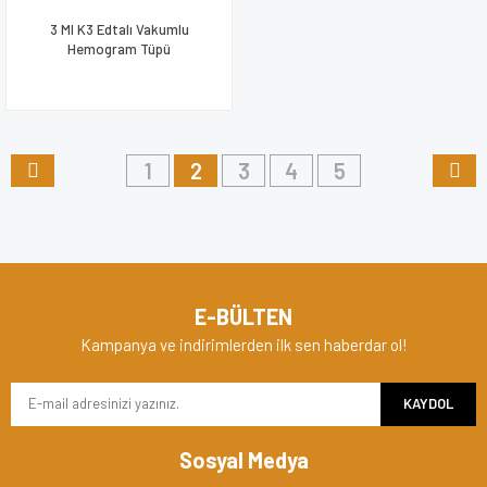
3 Ml K3 Edtalı Vakumlu
Hemogram Tüpü
1
2
3
4
5
E-BÜLTEN
Kampanya ve indirimlerden ilk sen haberdar ol!
KAYDOL
Sosyal Medya