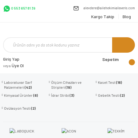
alevdere@ailehekimialisveris.com
0 553 657 81 39
Kargo Takip
Blog
Giriş Yap
Sepetim
Üye Ol
veya
Laboratuvar Sarf
Ölçüm Cihazları ve
Kaset Test
(16)
Malzemeleri
(42)
Stripleri
(19)
Kimyasal Ürünler
(6)
İdrar Stribi
(3)
Gebelik Testi
(2)
Ovülasyon Testi
(2)