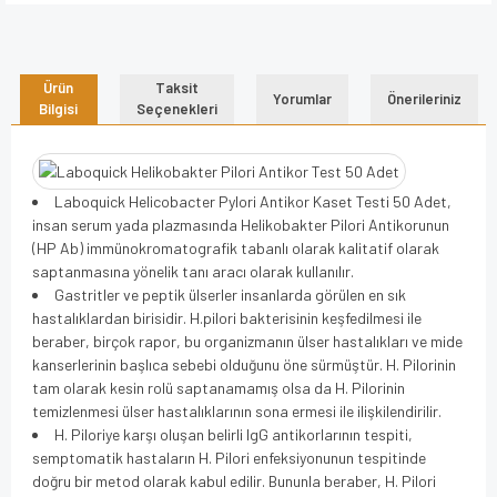
Ürün
Taksit
Yorumlar
Önerileriniz
Bilgisi
Seçenekleri
Laboquick Helicobacter Pylori Antikor Kaset Testi 50 Adet,
insan serum yada plazmasında Helikobakter Pilori Antikorunun
(HP Ab) immünokromatografik tabanlı olarak kalitatif olarak
saptanmasına yönelik tanı aracı olarak kullanılır.
Gastritler ve peptik ülserler insanlarda görülen en sık
hastalıklardan birisidir. H.pilori bakterisinin keşfedilmesi ile
beraber, birçok rapor, bu organizmanın ülser hastalıkları ve mide
kanserlerinin başlıca sebebi olduğunu öne sürmüştür. H. Pilorinin
tam olarak kesin rolü saptanamamış olsa da H. Pilorinin
temizlenmesi ülser hastalıklarının sona ermesi ile ilişkilendirilir.
H. Piloriye karşı oluşan belirli IgG antikorlarının tespiti,
semptomatik hastaların H. Pilori enfeksiyonunun tespitinde
doğru bir metod olarak kabul edilir. Bununla beraber, H. Pilori