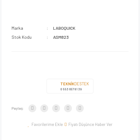
Marka
LABOQUICK
Stok Kodu
ASM823
TEKNİK
DESTEK
0 553 657 81 39
Paylaş:
Fiyatı Düşünce Haber Ver