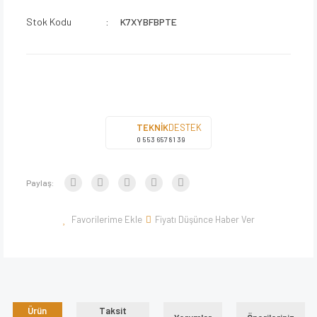
Stok Kodu
K7XYBFBPTE
TEKNİK
DESTEK
0 553 657 81 39
Paylaş:
Fiyatı Düşünce Haber Ver
Ürün
Taksit