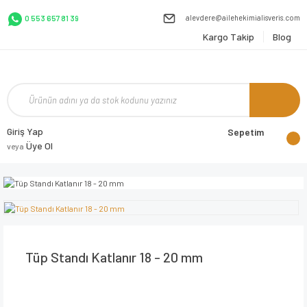
alevdere@ailehekimialisveris.com
0 553 657 81 39
Kargo Takip
Blog
Giriş Yap
Sepetim
Üye Ol
veya
Tüp Standı Katlanır 18 - 20 mm