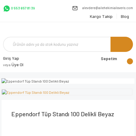
alevdere@ailehekimialisveris.com
0 553 657 81 39
Kargo Takip
Blog
Giriş Yap
Sepetim
Üye Ol
veya
Eppendorf Tüp Standı 100 Delikli Beyaz