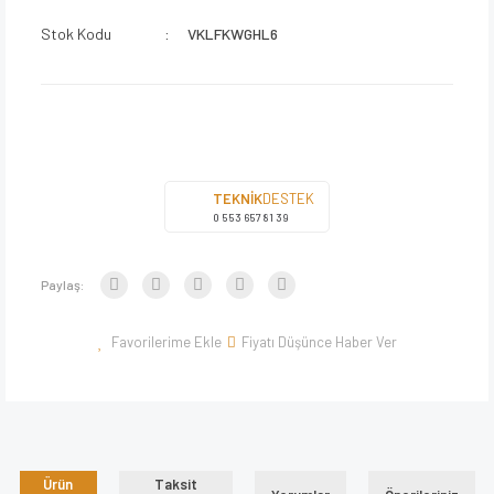
Stok Kodu
VKLFKWGHL6
TEKNİK
DESTEK
0 553 657 81 39
Paylaş:
Fiyatı Düşünce Haber Ver
Ürün
Taksit