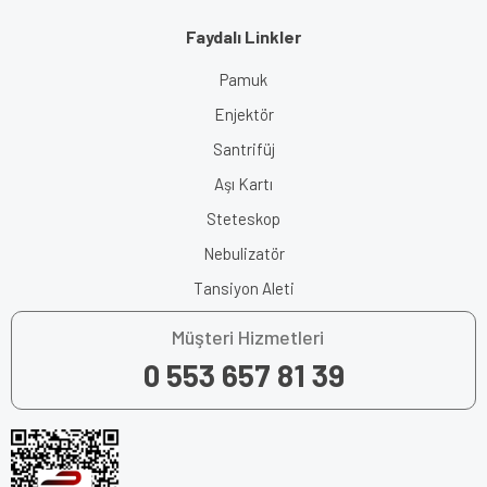
Faydalı Linkler
Pamuk
Enjektör
Santrifüj
Aşı Kartı
Steteskop
Nebulizatör
Tansiyon Aleti
Müşteri Hizmetleri
0 553 657 81 39