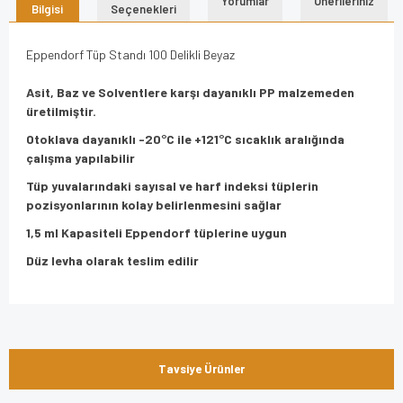
Yorumlar
Önerileriniz
Bilgisi
Seçenekleri
Eppendorf Tüp Standı 100 Delikli Beyaz
Asit, Baz ve Solventlere karşı dayanıklı PP malzemeden
üretilmiştir.
Otoklava dayanıklı -20°C ile +121°C sıcaklık aralığında
çalışma yapılabilir
Tüp yuvalarındaki sayısal ve harf indeksi tüplerin
pozisyonlarının kolay belirlenmesini sağlar
1,5 ml Kapasiteli Eppendorf tüplerine uygun
Düz levha olarak teslim edilir
Bu ürünün fiyat bilgisi, resim, ürün açıklamalarında ve diğer
konularda yetersiz gördüğünüz noktaları öneri formunu
Bu ürüne ilk yorumu siz yapın!
kullanarak tarafımıza iletebilirsiniz.
Tavsiye Ürünler
Görüş ve önerileriniz için teşekkür ederiz.