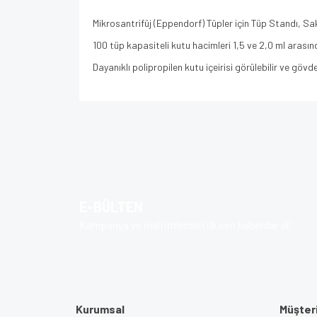
Mikrosantrifüj (Eppendorf) Tüpler için Tüp Standı, Sak
100 tüp kapasiteli kutu hacimleri 1,5 ve 2,0 ml arasınd
Dayanıklı polipropilen kutu içeirisi görülebilir ve gövd
Bu ürünün fiyat bilgisi, resim, ürün açıklamalarında v
Görüş ve önerileriniz için teşekkür ederiz.
Ürün resmi kalitesiz, bozuk veya görüntülenem
Ürün açıklamasında eksik bilgiler bulunuyor.
E-BÜLTEN
Ürün bilgilerinde hatalar bulunuyor.
Kampanya ve indirimlerden ilk sen haberdar ol!
Ürün fiyatı diğer sitelerden daha pahalı.
Bu ürüne benzer farklı alternatifler olmalı.
Kurumsal
Müşteri