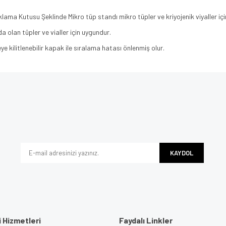
lama Kutusu Şeklinde Mikro tüp standı mikro tüpler ve kriyojenik viyaller iç
a olan tüpler ve vialler için uygundur.
eye kilitlenebilir kapak ile sıralama hatası önlenmiş olur.
e diğer konularda yetersiz gördüğünüz noktaları öneri formunu kullanarak tarafımı
Bu ürüne ilk yorumu siz yapın!
iyor.
Yorum Yaz
KAYDOL
 Hizmetleri
Faydalı Linkler