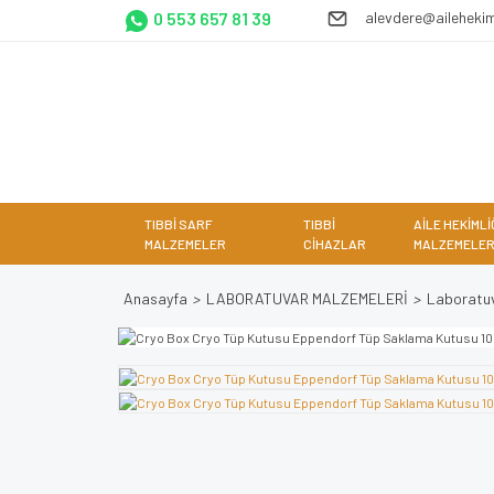
0 553 657 81 39
alevdere@ailehekim
TIBBİ SARF
TIBBİ
AİLE HEKİMLİ
MALZEMELER
CİHAZLAR
MALZEMELER
Anasayfa
LABORATUVAR MALZEMELERİ
Laboratuv