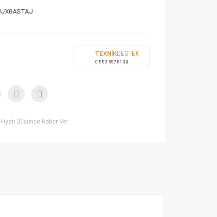
UJXGASTAJ
TEKNİK
DESTEK
0 553 657 81 39
Fiyatı Düşünce Haber Ver