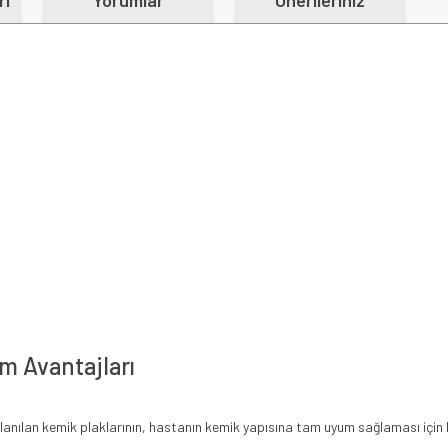
ri
Yorumlar
Önerileriniz
m Avantajları
anılan kemik plaklarının, hastanın kemik yapısına tam uyum sağlaması için h