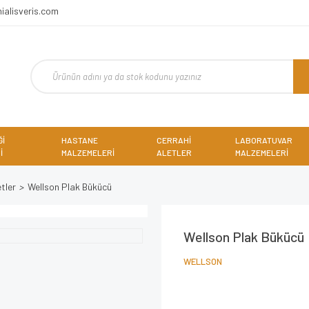
ialisveris.com
Ğİ
HASTANE
CERRAHİ
LABORATUVAR
İ
MALZEMELERİ
ALETLER
MALZEMELERİ
tler
Wellson Plak Bükücü
Wellson Plak Bükücü
WELLSON