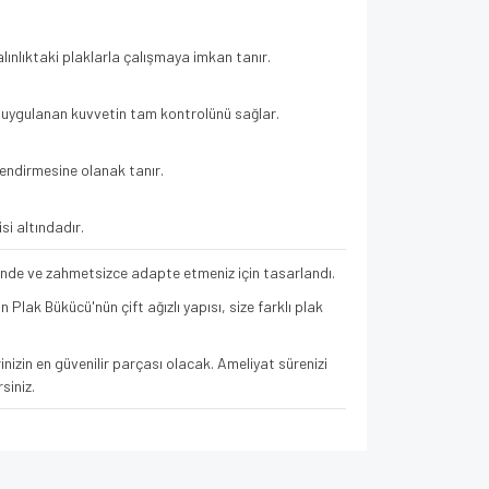
alınlıktaki plaklarla çalışmaya imkan tanır.
e uygulanan kuvvetin tam kontrolünü sağlar.
lendirmesine olanak tanır.
si altındadır.
çinde ve zahmetsizce adapte etmeniz için tasarlandı.
Plak Bükücü'nün çift ağızlı yapısı, size farklı plak
inizin en güvenilir parçası olacak. Ameliyat sürenizi
siniz.
za iletebilirsiniz.