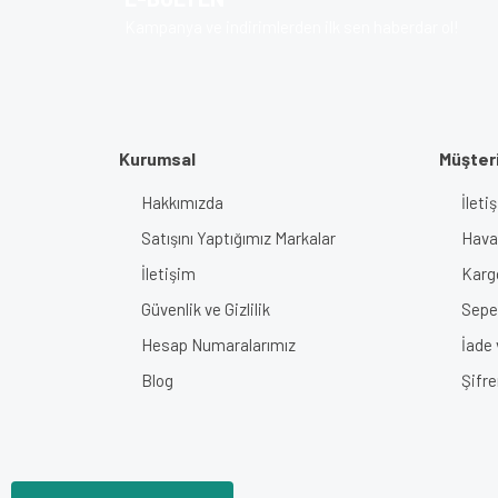
Kampanya ve indirimlerden ilk sen haberdar ol!
Kurumsal
Müşteri
Hakkımızda
İlet
Satışını Yaptığımız Markalar
Haval
İletişim
Karg
Güvenlik ve Gizlilik
Sepe
Hesap Numaralarımız
İade
Blog
Şifr