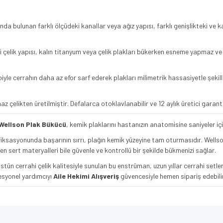
nda bulunan farklı ölçüdeki kanallar veya ağız yapısı, farklı genişlikteki ve k
hi çelik yapısı, kalın titanyum veya çelik plakları bükerken esneme yapmaz v
iyle cerrahın daha az efor sarf ederek plakları milimetrik hassasiyetle şekil
çelikten üretilmiştir. Defalarca otoklavlanabilir ve 12 aylık üretici garanti
Wellson Plak Bükücü
, kemik plaklarını hastanızın anatomisine saniyeler i
fiksasyonunda başarının sırrı, plağın kemik yüzeyine tam oturmasıdır. Wellson 
n sert materyalleri bile güvenle ve kontrollü bir şekilde bükmenizi sağlar.
stün cerrahi çelik kalitesiyle sunulan bu enstrüman, uzun yıllar cerrahi setler
esyonel yardımcıyı
Aile Hekimi Alışveriş
güvencesiyle hemen sipariş edebilir
e diğer konularda yetersiz gördüğünüz noktaları öneri formunu kullanarak tarafımı