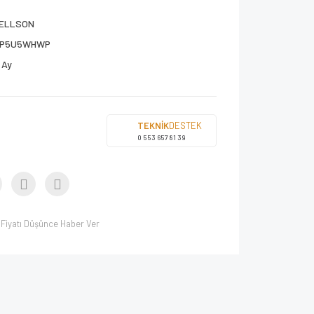
ELLSON
1P5U5WHWP
 Ay
TEKNİK
DESTEK
0 553 657 81 39
Fiyatı Düşünce Haber Ver