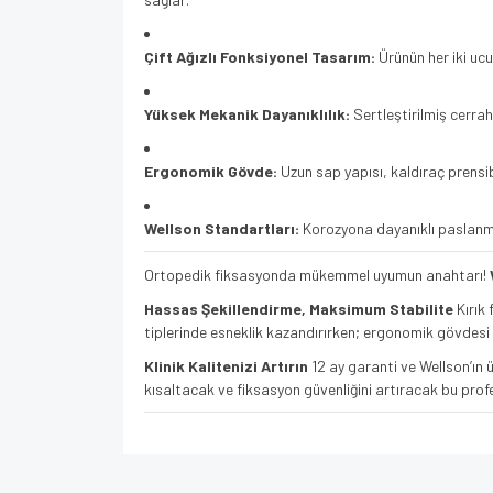
Çift Ağızlı Fonksiyonel Tasarım:
Ürünün her iki ucu
Yüksek Mekanik Dayanıklılık:
Sertleştirilmiş cerra
Ergonomik Gövde:
Uzun sap yapısı, kaldıraç prensib
Wellson Standartları:
Korozyona dayanıklı paslanmaz 
Ortopedik fiksasyonda mükemmel uyumun anahtarı!
Hassas Şekillendirme, Maksimum Stabilite
Kırık 
tiplerinde esneklik kazandırırken; ergonomik gövdesi e
Klinik Kalitenizi Artırın
12 ay garanti ve Wellson’ın ü
kısaltacak ve fiksasyon güvenliğini artıracak bu prof
Bu ürünün fiyat bilgisi, resim, ürün açıklamalarında v