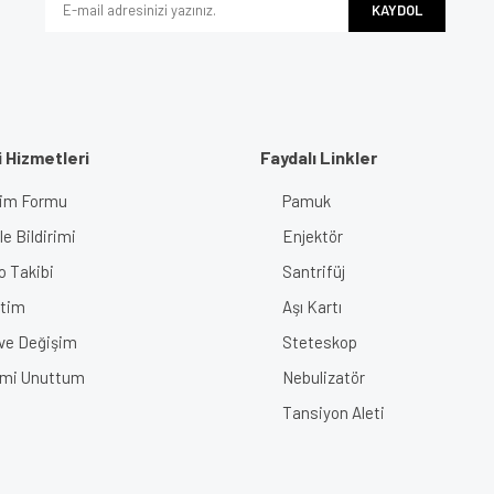
KAYDOL
 Hizmetleri
Faydalı Linkler
işim Formu
Pamuk
e Bildirimi
Enjektör
o Takibi
Santrifüj
tim
Aşı Kartı
 ve Değişim
Steteskop
emi Unuttum
Nebulizatör
Tansiyon Aleti