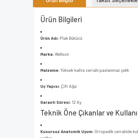
Ürün Bilgisi
Taksit Seçenekle
Ürün Bilgileri
Ürün Adı:
Plak Bükücü
Marka:
Wellson
Malzeme:
Yüksek kalite cerrahi paslanmaz çelik
Uç Yapısı:
Çift Ağız
Garanti Süresi:
12 Ay
Teknik Öne Çıkanlar ve Kullanı
Kusursuz Anatomik Uyum:
Ortopedik cerrahide kull
sağlar.