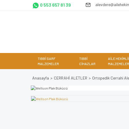
0 553 657 81 39
alevdere@ailehekim
TIBBİ SARF
TIBBİ
AİLE HEKİMLİ
MALZEMELER
CİHAZLAR
MALZEMELER
Anasayfa
CERRAHİ ALETLER
Ortopedik Cerrahi Ale