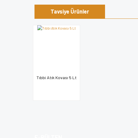
Görüş ve önerileriniz için teşekkür ederiz.
Tavsiye Ürünler
Ürün resmi kalitesiz, bozuk veya görüntülenem
Ürün açıklamasında eksik bilgiler bulunuyor.
Ürün bilgilerinde hatalar bulunuyor.
Ürün fiyatı diğer sitelerden daha pahalı.
Bu ürüne benzer farklı alternatifler olmalı.
Tıbbi Atık Kovası 5 Lt
E-BÜLTEN