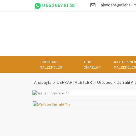
0 553 657 81 39
alevdere@ailehekim
TIBBİ SARF
TIBBİ
AİLE HEKİMLİ
MALZEMELER
CİHAZLAR
MALZEMELER
Anasayfa
CERRAHİ ALETLER
Ortopedik Cerrahi Ale