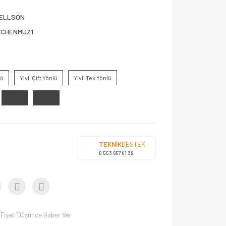
ELLSON
ZCHENMUZ1
lü
Yivli Çift Yönlü
Yivli Tek Yönlü
4 mm
5 mm
TEKNİK
DESTEK
0 553 657 81 39
Fiyatı Düşünce Haber Ver