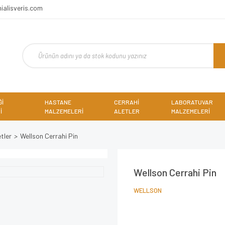
ialisveris.com
Ğİ
HASTANE
CERRAHİ
LABORATUVAR
İ
MALZEMELERİ
ALETLER
MALZEMELERİ
tler
Wellson Cerrahi Pin
Wellson Cerrahi Pin
WELLSON