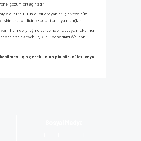
yonel çözüm ortağınızdır.
ısıyla ekstra tutuş gücü arayanlar için veya düz
 yetişkin ortopedisine kadar tam uyum sağlar.
en verir hem de iyileşme sürecinde hastaya maksimum
petinize ekleyebilir, klinik başarınızı Wellson
kesilmesi için gerekli olan pin sürücüleri veya
za iletebilirsiniz.
Sosyal Medya