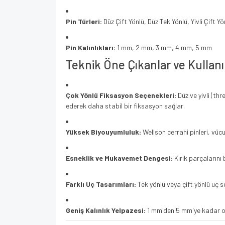
Pin Türleri:
Düz Çift Yönlü, Düz Tek Yönlü, Yivli Çift Yön
Pin Kalınlıkları:
1 mm, 2 mm, 3 mm, 4 mm, 5 mm
Teknik Öne Çıkanlar ve Kullanı
Çok Yönlü Fiksasyon Seçenekleri:
Düz ve yivli (th
ederek daha stabil bir fiksasyon sağlar.
Yüksek Biyouyumluluk:
Wellson cerrahi pinleri, vüc
Esneklik ve Mukavemet Dengesi:
Kırık parçalarını
Farklı Uç Tasarımları:
Tek yönlü veya çift yönlü uç s
Geniş Kalınlık Yelpazesi:
1 mm'den 5 mm'ye kadar ola