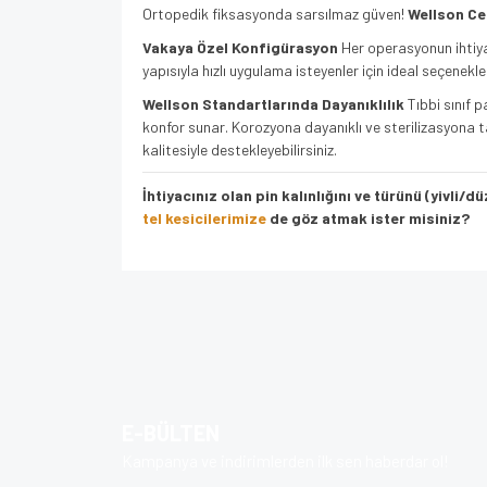
Ortopedik fiksasyonda sarsılmaz güven!
Wellson Cer
Vakaya Özel Konfigürasyon
Her operasyonun ihtiyac
yapısıyla hızlı uygulama isteyenler için ideal seçenek
Wellson Standartlarında Dayanıklılık
Tıbbi sınıf 
konfor sunar. Korozyona dayanıklı ve sterilizasyona 
kalitesiyle destekleyebilirsiniz.
İhtiyacınız olan pin kalınlığını ve türünü (yivli
tel kesicilerimize
de göz atmak ister misiniz?
Bu ürünün fiyat bilgisi, resim, ürün açıklamalarında v
Görüş ve önerileriniz için teşekkür ederiz.
Ürün resmi kalitesiz, bozuk veya görüntülenem
Ürün açıklamasında eksik bilgiler bulunuyor.
E-BÜLTEN
Ürün bilgilerinde hatalar bulunuyor.
Kampanya ve indirimlerden ilk sen haberdar ol!
Ürün fiyatı diğer sitelerden daha pahalı.