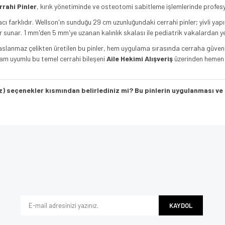
rahi Pinler
, kırık yönetiminde ve osteotomi sabitleme işlemlerinde profes
ı farklıdır. Wellson'ın sunduğu 29 cm uzunluğundaki cerrahi pinler; yivli yap
ler sunar. 1 mm'den 5 mm'ye uzanan kalınlık skalası ile pediatrik vakalardan
paslanmaz çelikten üretilen bu pinler, hem uygulama sırasında cerraha güv
tam uyumlu bu temel cerrahi bileşeni
Aile Hekimi Alışveriş
üzerinden hemen se
/düz) seçenekler kısmından belirlediniz mi? Bu pinlerin uygulanması ve 
e diğer konularda yetersiz gördüğünüz noktaları öneri formunu kullanarak tarafımı
Bu ürüne ilk yorumu siz yapın!
iyor.
Yorum Yaz
KAYDOL