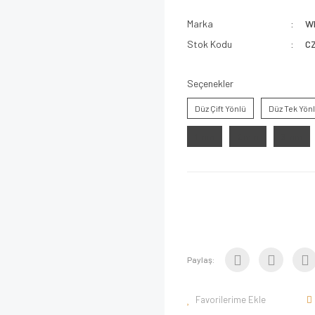
Marka
W
Stok Kodu
C
Seçenekler
Düz Çift Yönlü
Düz Tek Yön
1 mm
2 mm
3 mm
Paylaş: