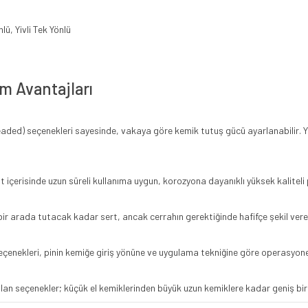
lü, Yivli Tek Yönlü
m Avantajları
readed) seçenekleri sayesinde, vakaya göre kemik tutuş gücü ayarlanabilir. Yi
ut içerisinde uzun süreli kullanıma uygun, korozyona dayanıklı yüksek kaliteli
 bir arada tutacak kadar sert, ancak cerrahın gerektiğinde hafifçe şekil vereb
eçenekleri, pinin kemiğe giriş yönüne ve uygulama tekniğine göre operasyonel
n seçenekler; küçük el kemiklerinden büyük uzun kemiklere kadar geniş bir 