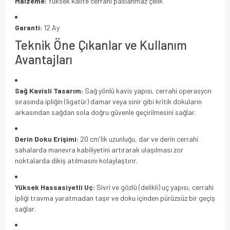
Malzeme:
Yüksek kalite cerrahi paslanmaz çelik
Garanti:
12 Ay
Teknik Öne Çıkanlar ve Kullanım
Avantajları
Sağ Kavisli Tasarım:
Sağ yönlü kavis yapısı, cerrahi operasyon
sırasında ipliğin (ligatür) damar veya sinir gibi kritik dokuların
arkasından sağdan sola doğru güvenle geçirilmesini sağlar.
Derin Doku Erişimi:
20 cm'lik uzunluğu, dar ve derin cerrahi
sahalarda manevra kabiliyetini artırarak ulaşılması zor
noktalarda dikiş atılmasını kolaylaştırır.
Yüksek Hassasiyetli Uç:
Sivri ve gözlü (delikli) uç yapısı, cerrahi
ipliği travma yaratmadan taşır ve doku içinden pürüzsüz bir geçiş
sağlar.