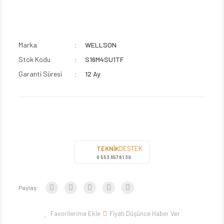
Marka
WELLSON
Stok Kodu
S16M4SU1TF
Garanti Süresi
12 Ay
TEKNİK
DESTEK
0 553 657 81 39
Paylaş:
Fiyatı Düşünce Haber Ver