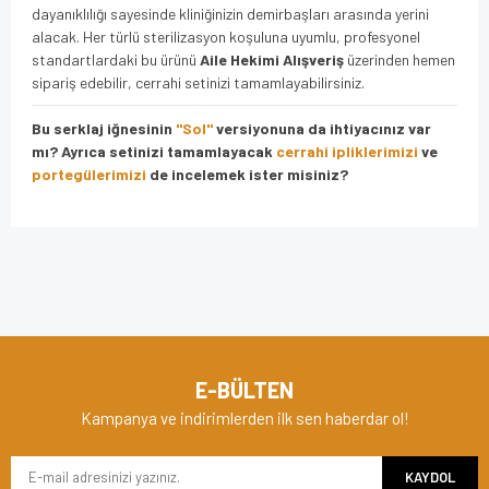
dayanıklılığı sayesinde kliniğinizin demirbaşları arasında yerini
alacak. Her türlü sterilizasyon koşuluna uyumlu, profesyonel
standartlardaki bu ürünü
Aile Hekimi Alışveriş
üzerinden hemen
sipariş edebilir, cerrahi setinizi tamamlayabilirsiniz.
Bu serklaj iğnesinin
"Sol"
versiyonuna da ihtiyacınız var
mı? Ayrıca setinizi tamamlayacak
cerrahi ipliklerimizi
ve
portegülerimizi
de incelemek ister misiniz?
Bu ürünün fiyat bilgisi, resim, ürün açıklamalarında ve diğer
konularda yetersiz gördüğünüz noktaları öneri formunu
Bu ürüne ilk yorumu siz yapın!
kullanarak tarafımıza iletebilirsiniz.
Görüş ve önerileriniz için teşekkür ederiz.
Yorum Yaz
Ürün resmi kalitesiz, bozuk veya görüntülenemiyor.
E-BÜLTEN
Ürün açıklamasında eksik bilgiler bulunuyor.
Kampanya ve indirimlerden ilk sen haberdar ol!
Ürün bilgilerinde hatalar bulunuyor.
KAYDOL
Ürün fiyatı diğer sitelerden daha pahalı.