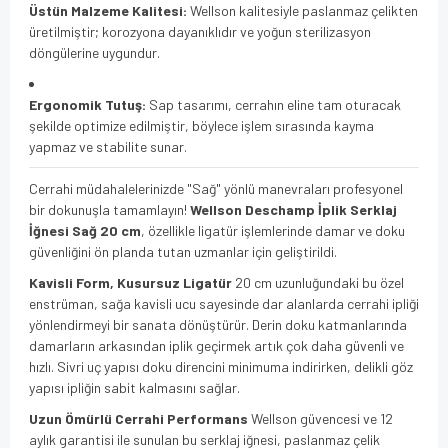
Üstün Malzeme Kalitesi:
Wellson kalitesiyle paslanmaz çelikten
üretilmiştir; korozyona dayanıklıdır ve yoğun sterilizasyon
döngülerine uygundur.
Ergonomik Tutuş:
Sap tasarımı, cerrahın eline tam oturacak
şekilde optimize edilmiştir, böylece işlem sırasında kayma
yapmaz ve stabilite sunar.
Cerrahi müdahalelerinizde "Sağ" yönlü manevraları profesyonel
bir dokunuşla tamamlayın!
Wellson Deschamp İplik Serklaj
İğnesi Sağ 20 cm
, özellikle ligatür işlemlerinde damar ve doku
güvenliğini ön planda tutan uzmanlar için geliştirildi.
Kavisli Form, Kusursuz Ligatür
20 cm uzunluğundaki bu özel
enstrüman, sağa kavisli ucu sayesinde dar alanlarda cerrahi ipliği
yönlendirmeyi bir sanata dönüştürür. Derin doku katmanlarında
damarların arkasından iplik geçirmek artık çok daha güvenli ve
hızlı. Sivri uç yapısı doku direncini minimuma indirirken, delikli göz
yapısı ipliğin sabit kalmasını sağlar.
Uzun Ömürlü Cerrahi Performans
Wellson güvencesi ve 12
aylık garantisi ile sunulan bu serklaj iğnesi, paslanmaz çelik