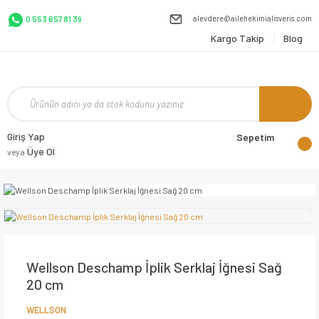
alevdere@ailehekimialisveris.com
0 553 657 81 39
Kargo Takip
Blog
Giriş Yap
Sepetim
Üye Ol
veya
Wellson Deschamp İplik Serklaj İğnesi Sağ
20 cm
WELLSON