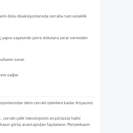
e derin doku diseksiyonlarında cerraha tam esneklik
uç yapısı sayesinde çevre dokulara zarar vermeden
kullanım sunar.
ını sağlar.
siyonlarından derin cerrahi işlemlere kadar ihtiyacınız
cerrahi çelik teknolojisinin en pürüzsüz halini
ğri makasın görüş avantajından faydalanın; Metzenbaum