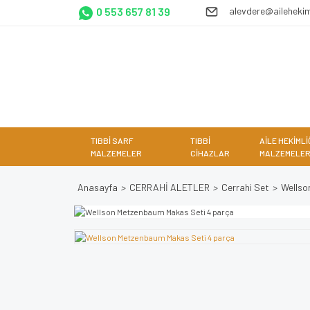
0 553 657 81 39
alevdere@ailehekim
TIBBİ SARF
TIBBİ
AİLE HEKİMLİ
MALZEMELER
CİHAZLAR
MALZEMELER
Anasayfa
CERRAHİ ALETLER
Cerrahi Set
Wellso