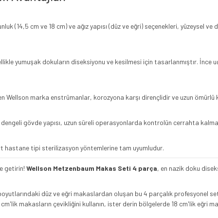
zunluk (14,5 cm ve 18 cm) ve ağız yapısı (düz ve eğri) seçenekleri, yüzeysel v
ikle yumuşak dokuların diseksiyonu ve kesilmesi için tasarlanmıştır. İnce 
ilen Wellson marka enstrümanlar, korozyona karşı dirençlidir ve uzun ömürlü 
dengeli gövde yapısı, uzun süreli operasyonlarda kontrolün cerrahta kalmas
 hastane tipi sterilizasyon yöntemlerine tam uyumludur.
e getirin!
Wellson Metzenbaum Makas Seti 4 parça
, en nazik doku disek
oyutlarındaki düz ve eğri makaslardan oluşan bu 4 parçalık profesyonel set, 
4,5 cm'lik makasların çevikliğini kullanın, ister derin bölgelerde 18 cm'lik e