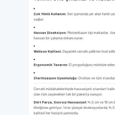
Çok Yönlü Kullanım:
Set içerisinde yer alan farklı u
sağlar.
Hassas Diseksiyon:
Metzenbaum tipi makaslar, özell
hassas bir çalışma imkanı sunar.
Wellson Kalitesi:
Dayanıklı cerrahi çelikten imal ed
Ergonomik Tasarım:
El yorgunluğunu minimize eden 
Sterilizasyon Uyumluluğu:
Otoklav ve tüm standart
Cerrahi müdahalelerinizde hassasiyeti standart halin
olan tüm seçenekleri tek bir pakette sunuyor.
Dört Parça, Sınırsız Hassasiyet
14,5 cm ve 18 cm b
kliniğinize getiriyor. İster yüzeyel diseksiyonlarda 1
kalitesi her kesişte yanınızda.