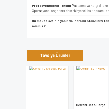
Profesyonellerin Tercihi
Paslanmaya karşı dirençli y
Operasyonel başarınızı destekleyecek bu kapsamlı s
Bu makas setinin yanında, cerrahi standınızı 
misiniz?
Bu ürünün fiyat bilgisi, resim, ürün açıklamalarında v
Görüş ve önerileriniz için teşekkür ederiz.
Tavsiye Ürünler
Ürün resmi kalitesiz, bozuk veya görüntülenem
Ürün açıklamasında eksik bilgiler bulunuyor.
Ürün bilgilerinde hatalar bulunuyor.
Ürün fiyatı diğer sitelerden daha pahalı.
Bu ürüne benzer farklı alternatifler olmalı.
Cerrahi Set 4 Parça