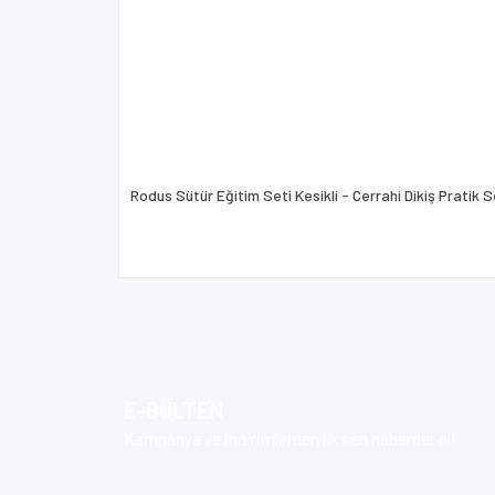
Rodus Sütür Eğitim Seti Kesikli - Cerrahi Dikiş Pratik S
E-BÜLTEN
Kampanya ve indirimlerden ilk sen haberdar ol!