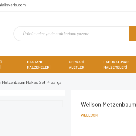
ialisveris.com
Ğİ
HASTANE
CERRAHİ
LABORATUVAR
İ
MALZEMELERİ
ALETLER
MALZEMELERİ
n Metzenbaum Makas Seti 4 parça
Wellson Metzenbaum 
WELLSON