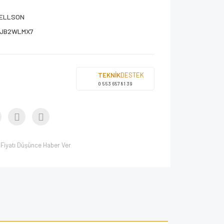
ELLSON
1JB2WLMX7
TEKNİK
DESTEK
0 553 657 81 39
Fiyatı Düşünce Haber Ver