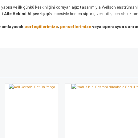
apısı ve ilk günkü keskinliğini koruyan ağız tasarımıyla Wellson enstrümanları,
eti
Aile Hekimi Alışveriş
güvencesiyle hemen sipariş verebilir, cerrahi ekipman
tamamlayacak
portegülerimize
,
pensetlerimize
veya operasyon sonra
e diğer konularda yetersiz gördüğünüz noktaları öneri formunu kullanarak tarafımı
Bu ürüne ilk yorumu siz yapın!
iyor.
Yorum Yaz