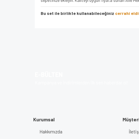
sepetinize ekleyin. Kaliteyi uygun fiyata sunan Aile He
Bu set ile birlikte kullanabileceğiniz
cerrahi eld
Bu ürünün fiyat bilgisi, resim, ürün açıklamalarında v
Görüş ve önerileriniz için teşekkür ederiz.
Ürün resmi kalitesiz, bozuk veya görüntülenem
Ürün açıklamasında eksik bilgiler bulunuyor.
E-BÜLTEN
Ürün bilgilerinde hatalar bulunuyor.
Kampanya ve indirimlerden ilk sen haberdar ol!
Ürün fiyatı diğer sitelerden daha pahalı.
Bu ürüne benzer farklı alternatifler olmalı.
Kurumsal
Müşteri
Hakkımızda
İlet