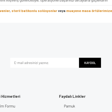
kimi Alışveriş güvencesiyle, operasyonel başarınızı detaylarla güçlendirin!
ivenler
,
steril batikonlu solüsyonlar
veya
muayene masa örtülerimize
e diğer konularda yetersiz gördüğünüz noktaları öneri formunu kullanarak tarafımı
Bu ürüne ilk yorumu siz yapın!
iyor.
Yorum Yaz
KAYDOL
 Hizmetleri
Faydalı Linkler
işim Formu
Pamuk