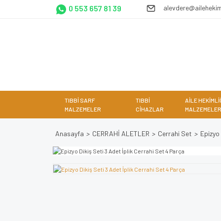
0 553 657 81 39
alevdere@ailehekim
TIBBİ SARF
TIBBİ
AİLE HEKİMLİ
MALZEMELER
CİHAZLAR
MALZEMELER
Anasayfa
CERRAHİ ALETLER
Cerrahi Set
Epizyo 