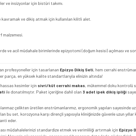
r ve insizyonlar için bistüri takımı.
 kavramak ve dikiş atmak için kullanılan kilitli alet.
arf malzemesi.
de ve acil müdahale birimlerinde epizyotomi (doğum kesisi) açılması ve sonra
an profesyoneller için tasarlanan
Epizyo Dikiş Seti
, hem cerrahi enstrümanl
er parça, en yüksek kalite standartlarıyla elinizin altında!
 hassas kesimler için
sivri/küt cerrahi makas
, mükemmel doku kontrolü 
eti
ile donatılmıştır. Paket içeriğine dahil olan
3 adet ipek dikiş ipliği
saye
slanmaz çelikten üretilen enstrümanlarımız, ergonomik yapıları sayesinde uz
lan bu set, korozyona karşı dirençli yapısıyla kliniğinizde güvenle uzun yıllar 
anti eder.
ı müdahalelerinizi standardize etmek ve verimliliği artırmak için
Epizyo Di