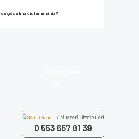
de göz atmak ister misiniz?
za iletebilirsiniz.
Sosyal Medya
Müşteri Hizmetleri
0 553 657 81 39