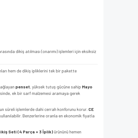
sında dikiş atılması (onarımı) işlemleri için eksiksiz
arı hem de dikiş ipliklerini tek bir pakette
sağlayan
penset
, yüksek tutuş gücüne sahip
Mayo
sinde, ek bir sarf malzemesi aramaya gerek
un süreli işlemlerde dahi cerrah konforunu korur.
CE
kullanılabilir. Benzerlerine oranla en ekonomik fiyatla
kiş Seti (4 Parça + 3 İplik)
ürününü hemen