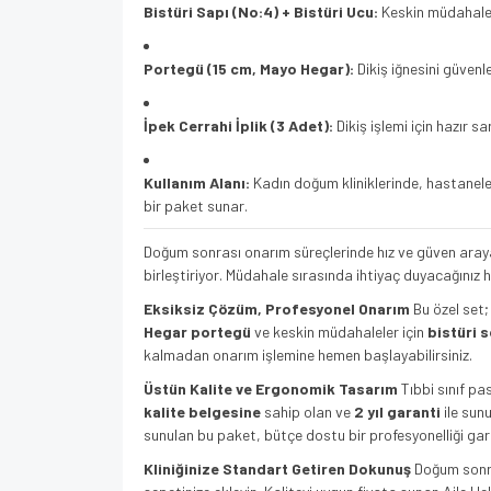
Bistüri Sapı (No:4) + Bistüri Ucu:
Keskin müdahalele
Portegü (15 cm, Mayo Hegar):
Dikiş iğnesini güvenle
İpek Cerrahi İplik (3 Adet):
Dikiş işlemi için hazır s
Kullanım Alanı:
Kadın doğum kliniklerinde, hastaneler
bir paket sunar.
Doğum sonrası onarım süreçlerinde hız ve güven aray
birleştiriyor. Müdahale sırasında ihtiyaç duyacağınız h
Eksiksiz Çözüm, Profesyonel Onarım
Bu özel set;
Hegar portegü
ve keskin müdahaleler için
bistüri s
kalmadan onarım işlemine hemen başlayabilirsiniz.
Üstün Kalite ve Ergonomik Tasarım
Tıbbi sınıf pa
kalite belgesine
sahip olan ve
2 yıl garanti
ile sunu
sunulan bu paket, bütçe dostu bir profesyonelliği gar
Kliniğinize Standart Getiren Dokunuş
Doğum sonras