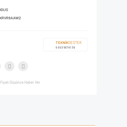
ODUS
XRVR9AAW2
TEKNİK
DESTEK
0 553 657 81 39
Fiyatı Düşünce Haber Ver