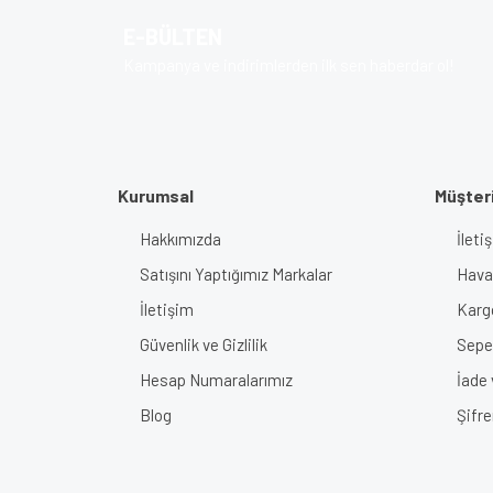
Ürün açıklamasında eksik bilgiler bulunuyor.
E-BÜLTEN
Ürün bilgilerinde hatalar bulunuyor.
Kampanya ve indirimlerden ilk sen haberdar ol!
Ürün fiyatı diğer sitelerden daha pahalı.
Bu ürüne benzer farklı alternatifler olmalı.
Kurumsal
Müşteri
Hakkımızda
İlet
Satışını Yaptığımız Markalar
Haval
İletişim
Karg
Güvenlik ve Gizlilik
Sepe
Hesap Numaralarımız
İade
Blog
Şifr