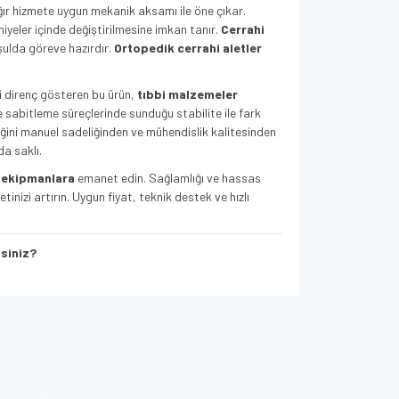
ğır hizmete uygun mekanik aksamı ile öne çıkar.
yeler içinde değiştirilmesine imkan tanır.
Cerrahi
şulda göreve hazırdır.
Ortopedik cerrahi aletler
i direnç gösteren bu ürün,
tıbbi malzemeler
sabitleme süreçlerinde sunduğu stabilite ile fark
iğini manuel sadeliğinden ve mühendislik kalitesinden
da saklı.
i ekipmanlara
emanet edin. Sağlamlığı ve hassas
izi artırın. Uygun fiyat, teknik destek ve hızlı
siniz?
za iletebilirsiniz.