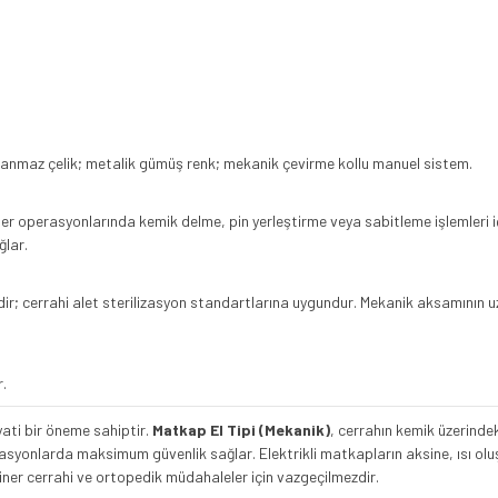
anmaz çelik; metalik gümüş renk; mekanik çevirme kollu manuel sistem.
er operasyonlarında kemik delme, pin yerleştirme veya sabitleme işlemleri için 
lar.
r; cerrahi alet sterilizasyon standartlarına uygundur. Mekanik aksamının u
r.
ati bir öneme sahiptir.
Matkap El Tipi (Mekanik)
, cerrahın kemik üzerindek
syonlarda maksimum güvenlik sağlar. Elektrikli matkapların aksine, ısı ol
iner cerrahi ve ortopedik müdahaleler için vazgeçilmezdir.