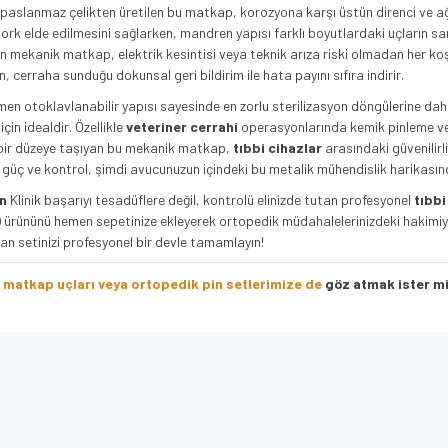
hi paslanmaz çelikten üretilen bu matkap, korozyona karşı üstün direnci ve a
 elde edilmesini sağlarken, mandren yapısı farklı boyutlardaki uçların sani
an mekanik matkap, elektrik kesintisi veya teknik arıza riski olmadan her ko
n, cerraha sunduğu dokunsal geri bildirim ile hata payını sıfıra indirir.
n otoklavlanabilir yapısı sayesinde en zorlu sterilizasyon döngülerine dah
çin idealdir. Özellikle
veteriner cerrahi
operasyonlarında kemik pinleme ve 
 bir düzeye taşıyan bu mekanik matkap,
tıbbi cihazlar
arasındaki güvenilirl
n güç ve kontrol, şimdi avucunuzun içindeki bu metalik mühendislik harikasın
in
Klinik başarıyı tesadüflere değil, kontrolü elinizde tutan profesyonel
tıbb
)
ürününü hemen sepetinize ekleyerek ortopedik müdahalelerinizdeki hakimiyetin
an setinizi profesyonel bir devle tamamlayın!
 matkap uçları veya ortopedik pin setlerimize de
göz atmak ister mi
e diğer konularda yetersiz gördüğünüz noktaları öneri formunu kullanarak tarafımı
Bu ürüne ilk yorumu siz yapın!
iyor.