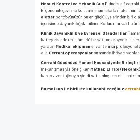
Manuel Kontrol ve Mekanik Güç
Birinci sınıf cerra
Ergonomik çevirme kolu, minimum eforla maksimum tork
aletler
portföyünüzün bu en güçlü üyelerinden biri ol
içerisinde dayanıklılığıyla bilinen Rodus markalı bu ürü
Klinik Dayanıklılık ve Evrensel Standartlar
Tamame
kategorisinde uzun ömürlü bir yatırım arayan klinikler i
yaratır.
Medikal ekipman
envanterinizi profesyonel
alır.
Cerrahi operasyonlar
sırasında ihtiyacınız ola
Cerrahi Gücünüzü Manuel Hassasiyetle Birleştir
mekanizmasıyla öne çıkan
Matkap El Tipi (Mekanik
kargo avantajlarıyla şimdi satın alın; cerrahi enstrüm
Bu matkap ile birlikte kullanabileceğiniz
cerrahi
Bu ürünün fiyat bilgisi, resim, ürün açıklamalarında v
Görüş ve önerileriniz için teşekkür ederiz.
Ürün resmi kalitesiz, bozuk veya görüntülenem