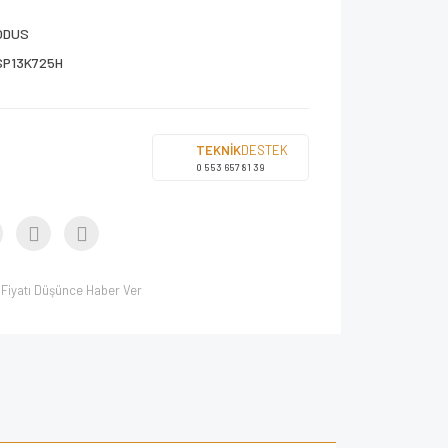
ODUS
SP13K725H
TEKNİK
DESTEK
0 553 657 81 39
Fiyatı Düşünce Haber Ver