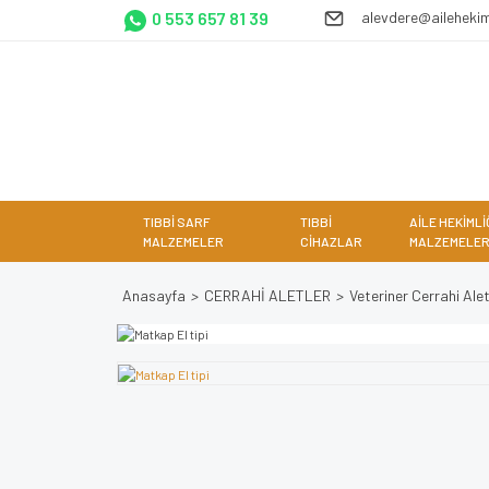
0 553 657 81 39
alevdere@ailehekim
TIBBİ SARF
TIBBİ
AİLE HEKİMLİ
MALZEMELER
CİHAZLAR
MALZEMELER
Anasayfa
CERRAHİ ALETLER
Veteriner Cerrahi Alet