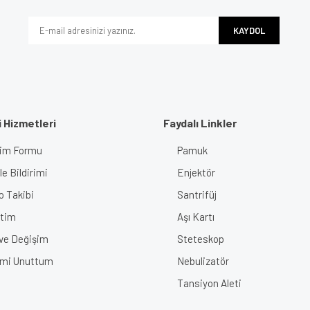
Yorum Yaz
KAYDOL
 Hizmetleri
Faydalı Linkler
işim Formu
Pamuk
Gönder
e Bildirimi
Enjektör
o Takibi
Santrifüj
tim
Aşı Kartı
 ve Değişim
Steteskop
emi Unuttum
Nebulizatör
Tansiyon Aleti