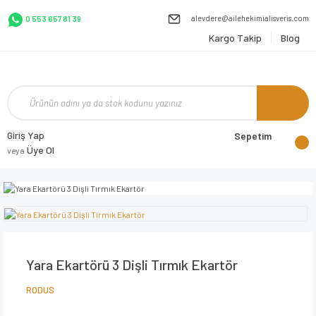
alevdere@ailehekimialisveris.com
0 553 657 81 39
Kargo Takip
Blog
Giriş Yap
Sepetim
Üye Ol
veya
Yara Ekartörü 3 Dişli Tırmık Ekartör
RODUS