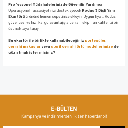
Profesyonel Müdahalelerinizde Güvenilir Yardımcı
Operasyonel hassasiyetinizi destekleyecek
Rodus 3 Dişli Yara
Ekartörü
ürününü hemen sepetinize ekleyin. Uygun fiyat, Rodus
güvencesi ve hızlı kargo avantajıyla cerrahi ekipman kalitenizi bir
üst noktaya taşıyın!
Bu ekartör ile birlikte kullanabileceğiniz
portegüler
,
cerrahi makaslar
veya
steril cerrahi örtü modellerimize
de
göz atmak ister misiniz?
Bu ürünün fiyat bilgisi, resim, ürün açıklamalarında ve diğer
konularda yetersiz gördüğünüz noktaları öneri formunu
Bu ürüne ilk yorumu siz yapın!
kullanarak tarafımıza iletebilirsiniz.
Görüş ve önerileriniz için teşekkür ederiz.
Yorum Yaz
Ürün resmi kalitesiz, bozuk veya görüntülenemiyor.
E-BÜLTEN
Ürün açıklamasında eksik bilgiler bulunuyor.
Kampanya ve indirimlerden ilk sen haberdar ol!
Ürün bilgilerinde hatalar bulunuyor.