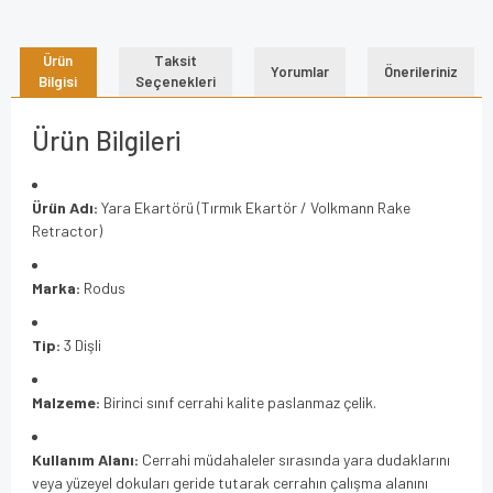
Ürün
Taksit
Yorumlar
Önerileriniz
Bilgisi
Seçenekleri
Ürün Bilgileri
Ürün Adı:
Yara Ekartörü (Tırmık Ekartör / Volkmann Rake
Retractor)
Marka:
Rodus
Tip:
3 Dişli
Malzeme:
Birinci sınıf cerrahi kalite paslanmaz çelik.
Kullanım Alanı:
Cerrahi müdahaleler sırasında yara dudaklarını
veya yüzeyel dokuları geride tutarak cerrahın çalışma alanını