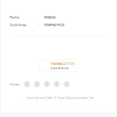
Marka
RODUS
Stok Kodu
FS6P82YFJ7
TEKNİK
DESTEK
0 553 657 81 39
Paylaş:
Fiyatı Düşünce Haber Ver