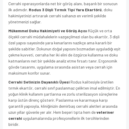
Cerrahi operasyonlarda net bir görüş alanı, başarılı bir sonucun
ilk adımıdır.
Rodus 3 Dişli Tırmık Tipi Yara Ekartörü
, doku
hakimiyetinizi artırarak cerrahi sahanızı en verimli şekilde
yönetmenizi sağlar.
Mükemmel Doku Hakimiyeti ve Görüş Açısı
Küçük ve orta
ölçekli cerrahi müdahalelerin vazgeçilmezi olan bu ekartör, 3 dişli
özel yapısı sayesinde yara kenarlarını nazikçe ama kararlı bir
şekilde sabitler. Dokunun doğal yapısını bozmadan uyguladığı eşit
çekme kuvveti, cerraha her iki elini de özgürce kullanma ve doku
katmanlarını net bir şekilde analiz etme fırsatı tanır. Ergonomik
gövde tasarımı, uygulama sırasında asistan veya cerrah için
maksimum konfor sunar.
Cerrahi Setinizin Dayanıklı Üyesi
Rodus kalitesiyle üretilen
tırmık ekartör, cerrahi sınıf paslanmaz çelikten imal edilmiştir. En
yoğun klinik kullanım şartlarına ve zorlu sterilizasyon süreçlerine
karşı üstün direnç gösterir. Paslanma ve kararmaya karşı
garantili yapısıyla, kliniğinizin demirbaş cerrahi aletleri arasında
uzun yıllar güvenle yer alır. Hem beşeri tıpta hem de
veteriner
cerrahi
uygulamalarında profesyonellerin ilk tercihlerinden
biridir.