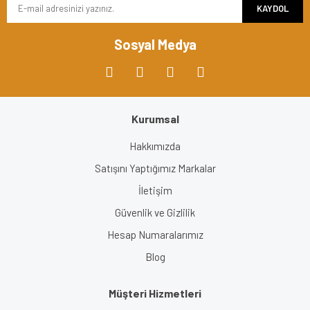
KAYDOL
Ürün fiyatı diğer sitelerden daha pahalı.
Bu ürüne benzer farklı alternatifler olmalı.
Sosyal Medya
Kurumsal
Gönder
Hakkımızda
Satışını Yaptığımız Markalar
İletişim
Güvenlik ve Gizlilik
Hesap Numaralarımız
Blog
Müşteri Hizmetleri