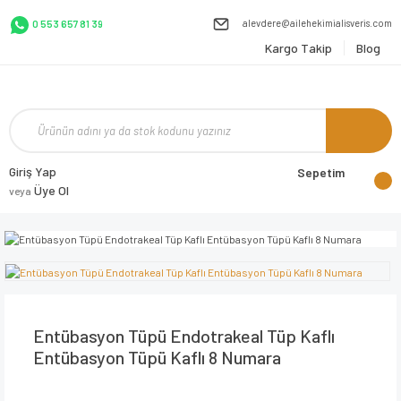
alevdere@ailehekimialisveris.com
0 553 657 81 39
Kargo Takip
Blog
Giriş Yap
Sepetim
Üye Ol
veya
Entübasyon Tüpü Endotrakeal Tüp Kaflı
Entübasyon Tüpü Kaflı 8 Numara