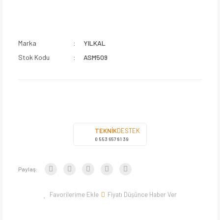
Marka
YILKAL
Stok Kodu
ASM509
TEKNİK
DESTEK
0 553 657 81 39
Paylaş:
Fiyatı Düşünce Haber Ver