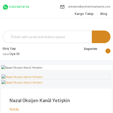
alevdere@ailehekimialisveris.com
0 553 657 81 39
Kargo Takip
Blog
Giriş Yap
Sepetim
Üye Ol
veya
Nazal Oksijen Kanül Yetişkin
YILKAL