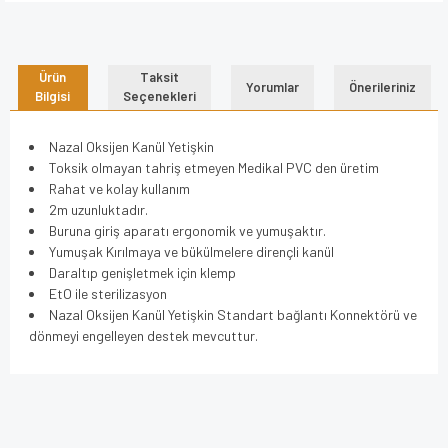
Ürün
Taksit
Yorumlar
Önerileriniz
Bilgisi
Seçenekleri
Nazal Oksijen Kanül Yetişkin
Toksik olmayan tahriş etmeyen Medikal PVC den üretim
Rahat ve kolay kullanım
2m uzunluktadır.
Buruna giriş aparatı ergonomik ve yumuşaktır.
Yumuşak Kırılmaya ve bükülmelere dirençli kanül
Daraltıp genişletmek için klemp
EtO ile sterilizasyon
Nazal Oksijen Kanül Yetişkin Standart bağlantı Konnektörü ve
dönmeyi engelleyen destek mevcuttur.
Bu ürünün fiyat bilgisi, resim, ürün açıklamalarında ve diğer
konularda yetersiz gördüğünüz noktaları öneri formunu
Bu ürüne ilk yorumu siz yapın!
kullanarak tarafımıza iletebilirsiniz.