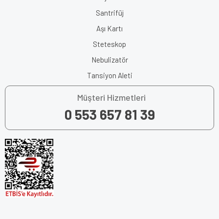
Santrifüj
Aşı Kartı
Steteskop
Nebulizatör
Tansiyon Aleti
Müşteri Hizmetleri
0 553 657 81 39