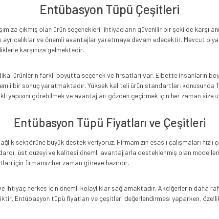
Entübasyon Tüpü Çeşitleri
ımıza çıkmış olan ürün seçenekleri, ihtiyaçların güvenilir bir şekilde karşı
ük ayrıcalıklar ve önemli avantajlar yaratmaya devam edecektir. Mevcut piya
liklerle karşınıza gelmektedir.
edikal ürünlerin farklı boyutta seçenek ve fırsatları var. Elbette insanların b
nemli bir sonuç yaratmaktadır. Yüksek kaliteli ürün standartları konusunda 
ağlıklı yapısını görebilmek ve avantajları gözden geçirmek için her zaman si
Entübasyon Tüpü Fiyatları ve Çeşitleri
e sağlık sektörüne büyük destek veriyoruz. Firmamızın esaslı çalışmaları hızl
rdı, üst düzeyi ve kalitesi önemli avantajlarla desteklenmiş olan modelleri
atları için firmamız her zaman göreve hazırdır.
e ihtiyaç herkes için önemli kolaylıklar sağlamaktadır. Akciğerlerin daha rah
ktir. Entübasyon tüpü fiyatları ve çeşitleri değerlendirmesi yaparken, özelli