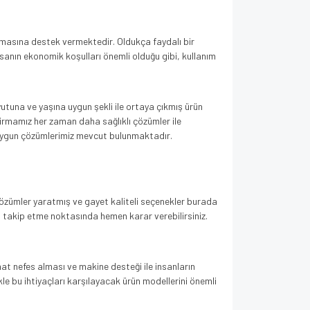
lanmasına destek vermektedir. Oldukça faydalı bir
sanın ekonomik koşulları önemli olduğu gibi, kullanım
oyutuna ve yaşına uygun şekli ile ortaya çıkmış ürün
firmamız her zaman daha sağlıklı çözümler ile
ze uygun çözümlerimiz mevcut bulunmaktadır.
ı çözümler yaratmış ve gayet kaliteli seçenekler burada
 takip etme noktasında hemen karar verebilirsiniz.
at nefes alması ve makine desteği ile insanların
kle bu ihtiyaçları karşılayacak ürün modellerini önemli