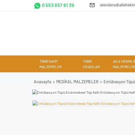
0 553 657 81 39
alevdere@ailehekim
TIBBİ SARF
TIBBİ
AİLE HEKİMLİ
MALZEMELER
CİHAZLAR
MALZEMELER
Anasayfa
MEDİKAL MALZEMELER
Entübasyon Tüpü 