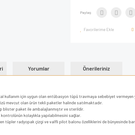
Paylaş:
ri
Yorumlar
Önerileriniz
al kullanım için uygun olan entübasyon tüpü travmaya sebebiyet vermeyen yu
ü mevcut olan ürün tekli paketler halinde satılmaktadır.
blister paket ile ambalajlanmıştır ve sterildir.
kontrolünün kolaylıkla yapılabilmesini sağlar.
n tüpler radyopak çizgi ve valfli pilot balonu özelliklerini de bünyesinde barı