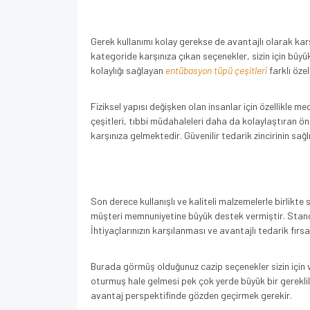
Gerek kullanımı kolay gerekse de avantajlı olarak karş
kategoride karşınıza çıkan seçenekler, sizin için büy
kolaylığı sağlayan
entübasyon tüpü çeşitleri
farklı özel
Fiziksel yapısı değişken olan insanlar için özellikle m
çeşitleri, tıbbi müdahaleleri daha da kolaylaştıran ö
karşınıza gelmektedir. Güvenilir tedarik zincirinin s
Son derece kullanışlı ve kaliteli malzemelerle birlikt
müşteri memnuniyetine büyük destek vermiştir. Standa
İhtiyaçlarınızın karşılanması ve avantajlı tedarik fırs
Burada görmüş olduğunuz cazip seçenekler sizin için v
oturmuş hale gelmesi pek çok yerde büyük bir gereklili
avantaj perspektifinde gözden geçirmek gerekir.