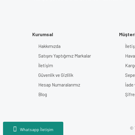
Kurumsal
Müşteri
Hakkımızda
İlet
Satışını Yaptığımız Markalar
Haval
İletişim
Karg
Güvenlik ve Gizlilik
Sepe
Hesap Numaralarımız
İade
Blog
Şifr
© T
Whatsapp İletişim