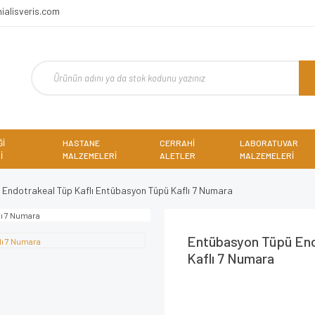
ialisveris.com
Ğİ
HASTANE
CERRAHİ
LABORATUVAR
İ
MALZEMELERİ
ALETLER
MALZEMELERİ
Endotrakeal Tüp Kaflı Entübasyon Tüpü Kaflı 7 Numara
Entübasyon Tüpü End
Kaflı 7 Numara