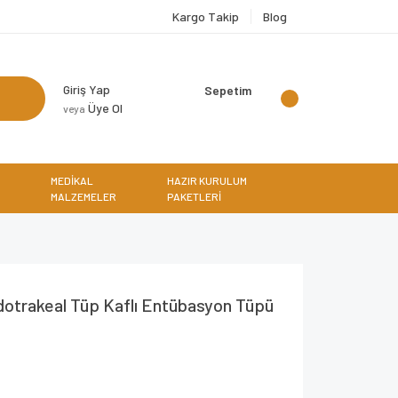
Kargo Takip
Blog
Giriş Yap
Sepetim
Üye Ol
veya
MEDİKAL
HAZIR KURULUM
MALZEMELER
PAKETLERİ
otrakeal Tüp Kaflı Entübasyon Tüpü