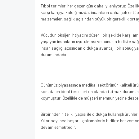
Tıbbi terimleri her geçen gün daha iyi anlıyoruz. Öze
karşı karşıya kaldığımızda, insanların daha çok entübe
malzemeler, sağlık açısından büyük bir gereklilik ort
Vücudun oksijen ihtiyacını düzenli bir şekilde karşıl
yaşayan insanların uyutulması ve bununla birlikte sağlı
insan sağlığı açısından oldukça avantajlı bir sonuç y
durumundadır.
Günümüz piyasasında medikal sektörünün kaliteli ürünl
konuda en ideal tercihleri ön planda tutmak durumunda
koymuştur. Özellikle de müşteri memnuniyetine deste
Birbirinden nitelikli yapısı ile oldukça kullanışlı ürün
Yıllar boyunca başarılı çalışmalarla birlikte her zam
devam etmektedir.