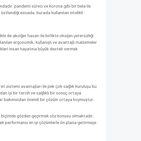
dadır. pandemi süreci ve korona gibi bir bela ile
üstlendiği esnada, burada kullanılan nitelikli
e de akciğer hasarı ile birlikte oksijen yetersizliği
llanılan ergonomik, kullanışlı ve avantajlı malzemeler
nekleri insan hayatına büyük destek vermek
t sistemi avantajları ile pek çok sağlık kuruluşu bu
 iyi bir tercih ve sağlıklı bir sonuç ortaya
lar bakımından önemli bir çözüm ortaya koymuştur.
iyi biçimde gözden geçirmek söz konusu olmaktadır.
sek performansı en iyi çözümlerle ön plana getirmeye