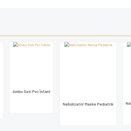
e diğer konularda yetersiz gördüğünüz noktaları öneri formunu kullanarak tarafımı
Bu ürüne ilk yorumu siz yapın!
iyor.
Yorum Yaz
Ambu Seti Pvc İnfant
k
Na
Nebülizatör Maske Pediatrik
Gönder