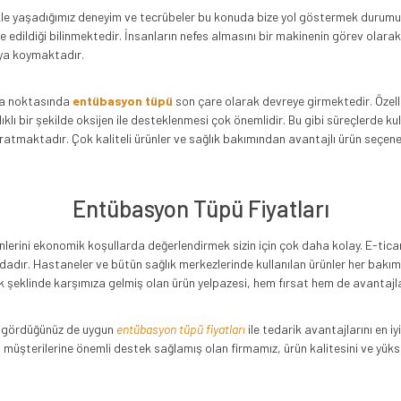
llikle yaşadığımız deneyim ve tecrübeler bu konuda bize yol göstermek durumun
 edildiği bilinmektedir. İnsanların nefes almasını bir makinenin görev olarak 
aya koymaktadır.
ama noktasında
entübasyon tüpü
son çare olarak devreye girmektedir. Özellikl
klı bir şekilde oksijen ile desteklenmesi çok önemlidir. Bu gibi süreçlerde ku
aratmaktadır. Çok kaliteli ürünler ve sağlık bakımından avantajlı ürün seçe
Entübasyon Tüpü Fiyatları
erini ekonomik koşullarda değerlendirmek sizin için çok daha kolay. E-ticare
dır. Hastaneler ve bütün sağlık merkezlerinde kullanılan ürünler her bakımdan
k şeklinde karşımıza gelmiş olan ürün yelpazesi, hem fırsat hem de avantaj
leri gördüğünüz de uygun
entübasyon tüpü fiyatları
ile tedarik avantajlarını en 
an müşterilerine önemli destek sağlamış olan firmamız, ürün kalitesini ve yük