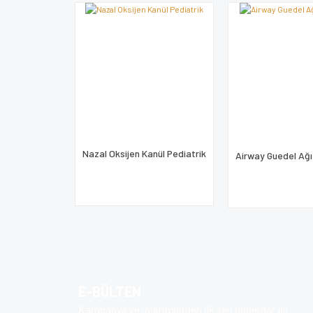
Nazal Oksijen Kanül Pediatrik
Airway Guedel Ağı
E-BÜLTEN
Kampanya ve indirimlerden ilk sen haberdar ol!