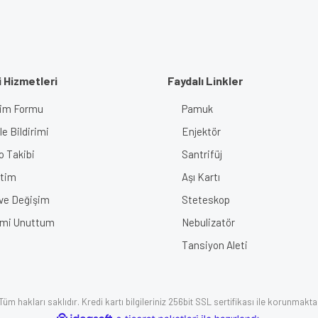
 Hizmetleri
Faydalı Linkler
işim Formu
Pamuk
e Bildirimi
Enjektör
o Takibi
Santrifüj
tim
Aşı Kartı
 ve Değişim
Steteskop
emi Unuttum
Nebulizatör
Tansiyon Aleti
üm hakları saklıdır. Kredi kartı bilgileriniz 256bit SSL sertifikası ile korunmakta