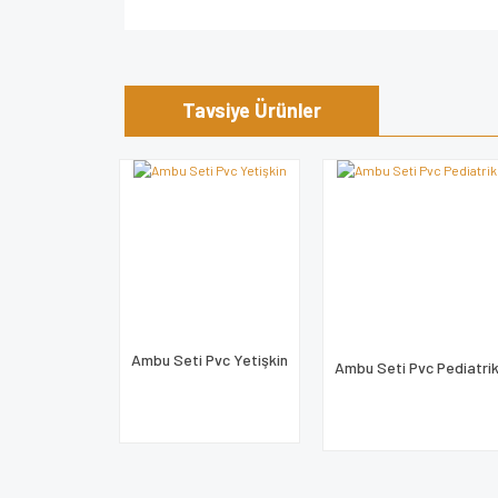
Bu ürünün fiyat bilgisi, resim, ürün açıklamalarında v
Görüş ve önerileriniz için teşekkür ederiz.
Tavsiye Ürünler
Ürün resmi kalitesiz, bozuk veya görüntülenem
Ürün açıklamasında eksik bilgiler bulunuyor.
Ürün bilgilerinde hatalar bulunuyor.
Ürün fiyatı diğer sitelerden daha pahalı.
Bu ürüne benzer farklı alternatifler olmalı.
Ambu Seti Pvc Yetişkin
Ambu Seti Pvc Pediatri