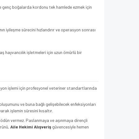
ve genç boğalarda kordonu tek hamlede ezmek için
nın iyileşme sürecini hızlandırır ve operasyon sonrası
hayvancılık işletmeleri için uzun ömürlü bir
yon işlemi için profesyonel veteriner standartlarında
luşumunu ve buna bağlı gelişebilecek enfeksiyonları
ak işlemin süresini kısaltır.
n ödün vermez. Paslanmaya ve aşınmaya dirençli
ürünü,
Aile Hekimi Alışveriş
güvencesiyle hemen