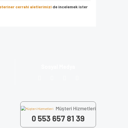
eteriner cerrahi aletlerimizi
de incelemek ister
za iletebilirsiniz.
Sosyal Medya
Müşteri Hizmetleri
0 553 657 81 39