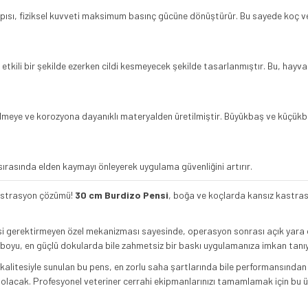
apısı, fiziksel kuvveti maksimum basınç gücüne dönüştürür. Bu sayede koç 
etkili bir şekilde ezerken cildi kesmeyecek şekilde tasarlanmıştır. Bu, hayva
meye ve korozyona dayanıklı materyalden üretilmiştir. Büyükbaş ve küçükbaş 
rasında elden kaymayı önleyerek uygulama güvenliğini artırır.
kastrasyon çözümü!
30 cm Burdizo Pensi
, boğa ve koçlarda kansız kastras
i gerektirmeyen özel mekanizması sayesinde, operasyon sonrası açık yara o
boyu, en güçlü dokularda bile zahmetsiz bir baskı uygulamanıza imkan tanıyar
alitesiyle sunulan bu pens, en zorlu saha şartlarında bile performansında
ı olacak. Profesyonel veteriner cerrahi ekipmanlarınızı tamamlamak için bu 