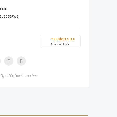
ODUS
8J8765FW8
TEKNİK
DESTEK
0 553 657 81 39
Fiyatı Düşünce Haber Ver