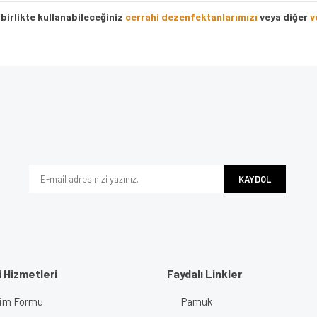
birlikte kullanabileceğiniz
cerrahi dezenfektanlarımızı
veya diğer
v
e diğer konularda yetersiz gördüğünüz noktaları öneri formunu kullanarak tarafımı
Bu ürüne ilk yorumu siz yapın!
iyor.
Yorum Yaz
KAYDOL
 Hizmetleri
Faydalı Linkler
işim Formu
Pamuk