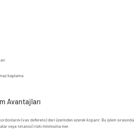
arı
nmaz kaplama
m Avantajları
kordonlarını (vas deferens) deri üzerinden ezerek koparır. Bu işlem sırasınd
ralar veya tetanoz) riski minimuma iner.