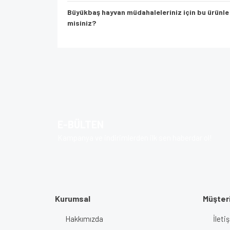
Büyükbaş hayvan müdahaleleriniz için bu ürünle 
misiniz?
Bu ürünün fiyat bilgisi, resim, ürün açıklamalarında v
Görüş ve önerileriniz için teşekkür ederiz.
Ürün resmi kalitesiz, bozuk veya görüntülenem
Ürün açıklamasında eksik bilgiler bulunuyor.
E-BÜLTEN
Ürün bilgilerinde hatalar bulunuyor.
Kampanya ve indirimlerden ilk sen haberdar ol!
Ürün fiyatı diğer sitelerden daha pahalı.
Bu ürüne benzer farklı alternatifler olmalı.
Kurumsal
Müşteri
Hakkımızda
İlet