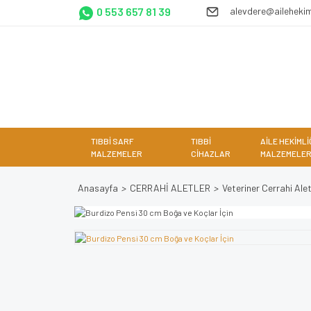
0 553 657 81 39
alevdere@ailehekim
TIBBİ SARF
TIBBİ
AİLE HEKİMLİ
MALZEMELER
CİHAZLAR
MALZEMELER
Anasayfa
CERRAHİ ALETLER
Veteriner Cerrahi Alet