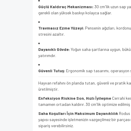
Güçlü Kaldıraç Mekanizması:
30 cm'lik uzun sap y
gerekli olan yüksek baskıyı kolayca sağlar.
Travmasız Ezme Yüzeyi:
Pensenin ağızları, kordonu 
stresini azaltır.
Dayanıklı Gövde:
Yoğun saha şartlarına uygun, bükül
yatırımdır.
Güvenli Tutuş:
Ergonomik sap tasarımı, operasyon sı
Hayvan refahını ön planda tutan, güvenli ve pratik 
üretilmiştir.
Enfeksiyon Riskine Son, Hızlı İyileşme
Cerrahi kes
tamamen ortadan kaldırır. 30 cm'lik optimize edilmiş 
Saha Koşulları İçin Maksimum Dayanıklılık
Rodus k
yapısı sayesinde işletmenizin vazgeçilmez bir parças
sipariş verebilirsiniz.