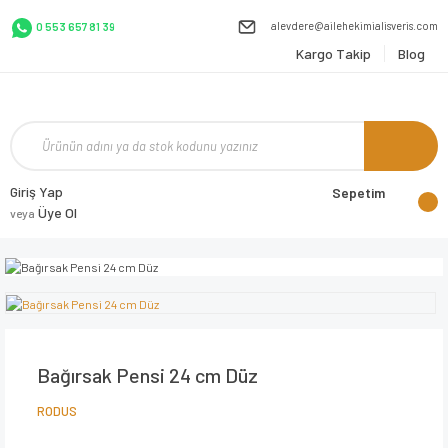
alevdere@ailehekimialisveris.com
0 553 657 81 39
Kargo Takip
Blog
Giriş Yap
Sepetim
Üye Ol
veya
Bağırsak Pensi 24 cm Düz
RODUS