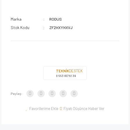
Marka
RODUS
Stok Kodu
ZF2HXYHXVJ
TEKNİK
DESTEK
0 553 657 81 39
Paylaş:
Fiyatı Düşünce Haber Ver