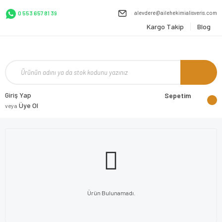
alevdere@ailehekimialisveris.com
0 553 657 81 39
Kargo Takip
Blog
Giriş Yap
Sepetim
Üye Ol
veya
Ürün Bulunamadı.