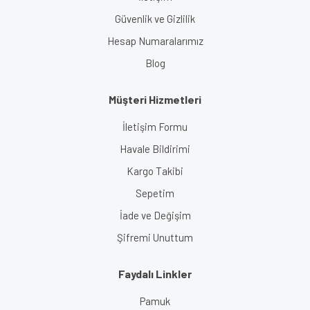
Güvenlik ve Gizlilik
Termometre
Veteriner Cerrahi Aletler
Hesap Numaralarımız
Blog
Müşteri Hizmetleri
İletişim Formu
Havale Bildirimi
Kargo Takibi
Sepetim
İade ve Değişim
Şifremi Unuttum
Faydalı Linkler
Pamuk