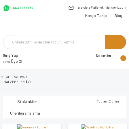
alevdere@ailehekimialisveris.com
0 553 657 81 39
Kargo Takip
Blog
Giriş Yap
Sepetim
Üye Ol
veya
LABORATUVAR
MALZEMELERİ
(2)
Stoktakiler
Toplam 2 ürün