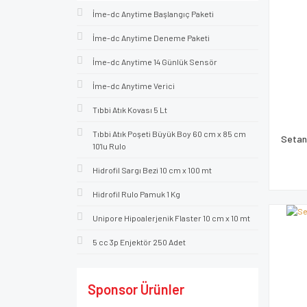
İme-dc Anytime Başlangıç Paketi
İme-dc Anytime Deneme Paketi
İme-dc Anytime 14 Günlük Sensör
İme-dc Anytime Verici
Tıbbi Atık Kovası 5 Lt
Tıbbi Atık Poşeti Büyük Boy 60 cm x 85 cm
Setan
10'lu Rulo
Hidrofil Sargı Bezi 10 cm x 100 mt
Hidrofil Rulo Pamuk 1 Kg
Unipore Hipoalerjenik Flaster 10 cm x 10 mt
5 cc 3p Enjektör 250 Adet
Sponsor Ürünler