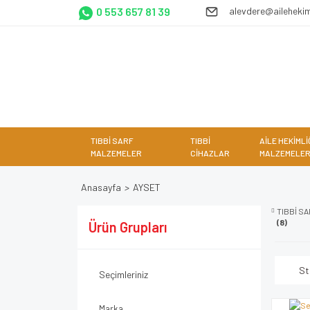
0 553 657 81 39
alevdere@ailehekim
TIBBİ SARF
TIBBİ
AİLE HEKİMLİ
MALZEMELER
CİHAZLAR
MALZEMELER
Anasayfa
AYSET
TIBBİ S
(8)
Ürün Grupları
St
Seçimleriniz
Marka