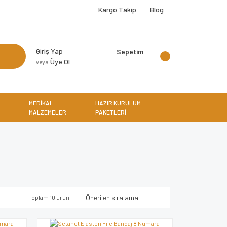
Kargo Takip
Blog
Giriş Yap
Sepetim
Üye Ol
veya
MEDİKAL
HAZIR KURULUM
MALZEMELER
PAKETLERİ
Toplam 10 ürün