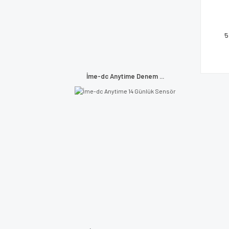
5
İme-dc Anytime Denem ...