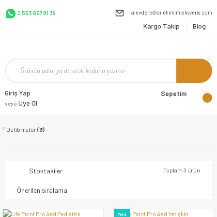
alevdere@ailehekimialisveris.com
0 553 657 81 39
Kargo Takip
Blog
Giriş Yap
Sepetim
Üye Ol
veya
Defibrilatör
(3)
Stoktakiler
Toplam 3 ürün
Yeni