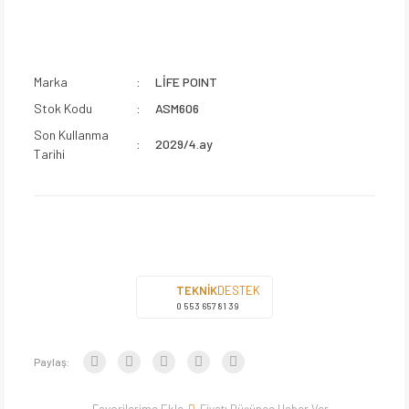
Marka
LİFE POINT
Stok Kodu
ASM606
Son Kullanma
2029/4.ay
Tarihi
TEKNİK
DESTEK
0 553 657 81 39
Paylaş:
Fiyatı Düşünce Haber Ver