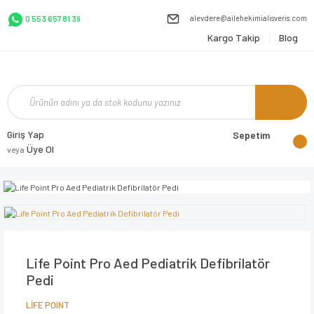
alevdere@ailehekimialisveris.com
0 553 657 81 39
Kargo Takip
Blog
Giriş Yap
Sepetim
Üye Ol
veya
Life Point Pro Aed Pediatrik Defibrilatör
Pedi
LİFE POINT