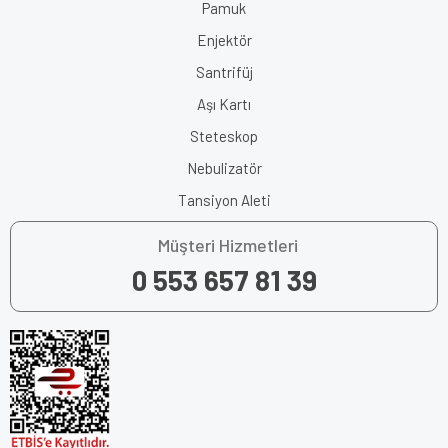
Pamuk
Enjektör
Santrifüj
Aşı Kartı
Steteskop
Nebulizatör
Tansiyon Aleti
Müşteri Hizmetleri
0 553 657 81 39