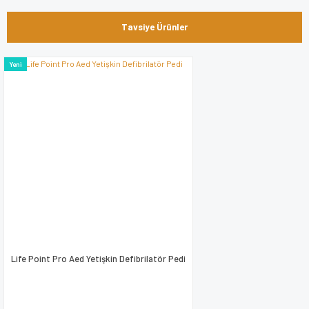
konularda yetersiz gördüğünüz noktaları öneri formunu
Bu ürüne ilk yorumu siz yapın!
kullanarak tarafımıza iletebilirsiniz.
Tavsiye Ürünler
Görüş ve önerileriniz için teşekkür ederiz.
Yorum Yaz
Yeni
Ürün resmi kalitesiz, bozuk veya görüntülenemiyor.
Ürün açıklamasında eksik bilgiler bulunuyor.
Ürün bilgilerinde hatalar bulunuyor.
Ürün fiyatı diğer sitelerden daha pahalı.
Bu ürüne benzer farklı alternatifler olmalı.
Gönder
Life Point Pro Aed Yetişkin Defibrilatör Pedi