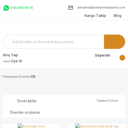
alevdere@ailehekimialisveris.com
0 553 657 81 39
Kargo Takip
Blog
Giriş Yap
Sepetim
Üye Ol
veya
Kimyasal Ürünler
(3)
Stoktakiler
Toplam 3 ürün