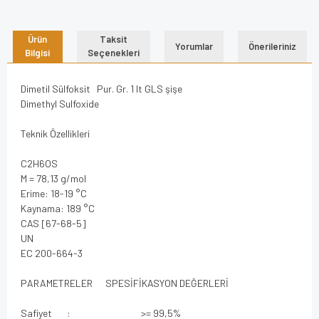
Ürün
Taksit
Yorumlar
Önerileriniz
Bilgisi
Seçenekleri
Dimetil Sülfoksit Pur. Gr. 1 lt GLS şişe
Dimethyl Sulfoxide
Teknik Özellikleri
C2H6OS
M = 78,13 g/mol
Erime: 18-19 °C
Kaynama: 189 °C
CAS [67-68-5]
UN
EC 200-664-3
PARAMETRELER SPESİFİKASYON DEĞERLERİ
Safiyet : >= 99,5%