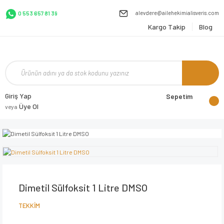
alevdere@ailehekimialisveris.com
0 553 657 81 39
Kargo Takip
Blog
Giriş Yap
Sepetim
Üye Ol
veya
Dimetil Sülfoksit 1 Litre DMSO
TEKKİM