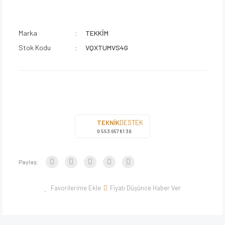
Marka
TEKKİM
Stok Kodu
VQXTUMVS4G
TEKNİK
DESTEK
0 553 657 81 39
Paylaş:
Fiyatı Düşünce Haber Ver