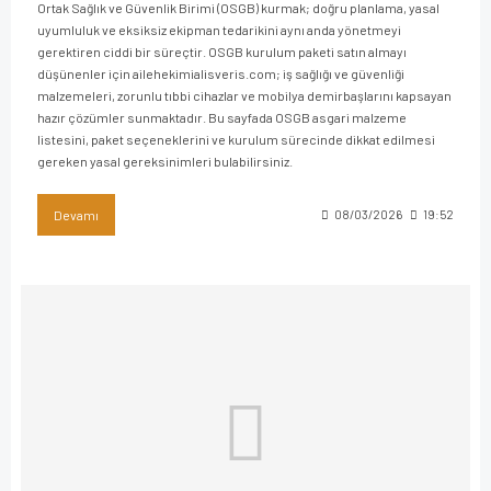
Ortak Sağlık ve Güvenlik Birimi (OSGB) kurmak; doğru planlama, yasal
uyumluluk ve eksiksiz ekipman tedarikini aynı anda yönetmeyi
gerektiren ciddi bir süreçtir. OSGB kurulum paketi satın almayı
düşünenler için ailehekimialisveris.com; iş sağlığı ve güvenliği
malzemeleri, zorunlu tıbbi cihazlar ve mobilya demirbaşlarını kapsayan
hazır çözümler sunmaktadır. Bu sayfada OSGB asgari malzeme
listesini, paket seçeneklerini ve kurulum sürecinde dikkat edilmesi
gereken yasal gereksinimleri bulabilirsiniz.
Devamı
08/03/2026
19:52