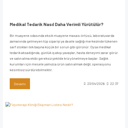
Medikal Tedarik Nasıl Daha Verimli Yürütülür?
Bir muayene odasında eksik muayene masası örtüsü, laboratuvarda
zamanında gelmeyen tüp siparişi ya da aile sağlığı merkezinde tükenen
sarf stokları tek başına küçük bir sorun gibi görünür. Oysa medikal
tedarik aksadığında, günlük iş akışı yavaşlar, hasta deneyimi zarar görür
ve satın alma ekibi gereksiz şekilde kriz yönetmeye başlar. Sağlık
kurumları için mesele yalnızca ürün satın almak değil, operasyonu
kesintisiz sürdürebilmektir.
Devamı
23/04/2026
22:37