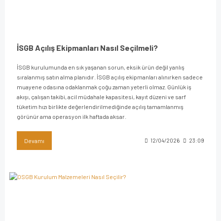
İSGB Açılış Ekipmanları Nasıl Seçilmeli?
İSGB kurulumunda en sık yaşanan sorun, eksik ürün değil yanlış
sıralanmış satın alma planıdır. İSGB açılış ekipmanları alınırken sadece
muayene odasına odaklanmak çoğu zaman yeterli olmaz. Günlük iş
akışı, çalışan takibi, acil müdahale kapasitesi, kayıt düzeni ve sarf
tüketim hızı birlikte değerlendirilmediğinde açılış tamamlanmış
görünür ama operasyon ilk haftada aksar.
Devamı
12/04/2026
23:09