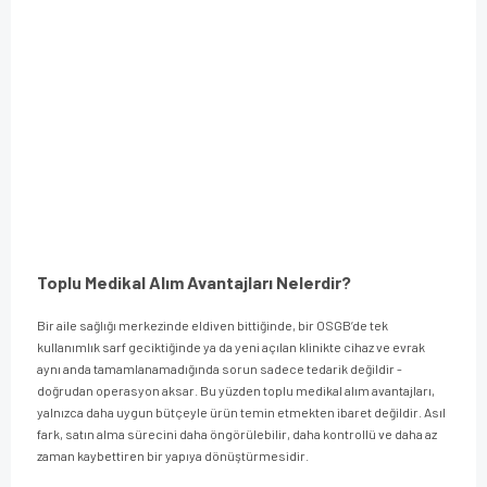
Toplu Medikal Alım Avantajları Nelerdir?
Bir aile sağlığı merkezinde eldiven bittiğinde, bir OSGB’de tek
kullanımlık sarf geciktiğinde ya da yeni açılan klinikte cihaz ve evrak
aynı anda tamamlanamadığında sorun sadece tedarik değildir -
doğrudan operasyon aksar. Bu yüzden toplu medikal alım avantajları,
yalnızca daha uygun bütçeyle ürün temin etmekten ibaret değildir. Asıl
fark, satın alma sürecini daha öngörülebilir, daha kontrollü ve daha az
zaman kaybettiren bir yapıya dönüştürmesidir.