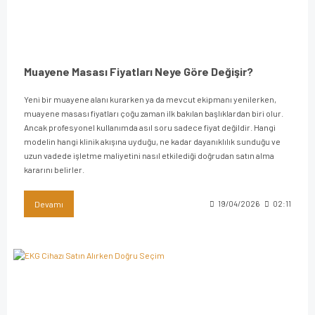
Muayene Masası Fiyatları Neye Göre Değişir?
Yeni bir muayene alanı kurarken ya da mevcut ekipmanı yenilerken,
muayene masası fiyatları çoğu zaman ilk bakılan başlıklardan biri olur.
Ancak profesyonel kullanımda asıl soru sadece fiyat değildir. Hangi
modelin hangi klinik akışına uyduğu, ne kadar dayanıklılık sunduğu ve
uzun vadede işletme maliyetini nasıl etkilediği doğrudan satın alma
kararını belirler.
Devamı
19/04/2026
02:11