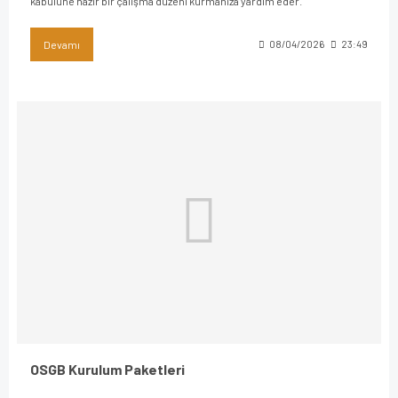
kabulüne hazır bir çalışma düzeni kurmanıza yardım eder.
Devamı
08/04/2026
23:49
OSGB Kurulum Paketleri