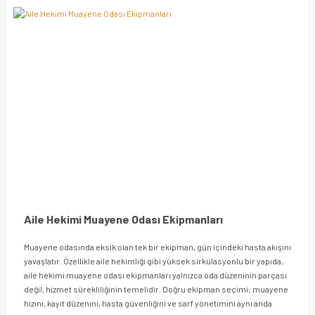
Aile Hekimi Muayene Odası Ekipmanları
Muayene odasında eksik olan tek bir ekipman, gün içindeki hasta akışını
yavaşlatır. Özellikle aile hekimliği gibi yüksek sirkülasyonlu bir yapıda,
aile hekimi muayene odası ekipmanları yalnızca oda düzeninin parçası
değil, hizmet sürekliliğinin temelidir. Doğru ekipman seçimi; muayene
hızını, kayıt düzenini, hasta güvenliğini ve sarf yönetimini aynı anda