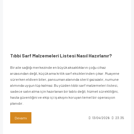
Tıbbi Sarf Malzemeleri Listesi Nasıl Hazırlanır?
Bir aile sağlığı merkezinde en büyük aksaklıkların çoğu cihaz
arızasından değil, küçük ama kritik sarf eksiklerinden çıkar. Muayene
sürerken eldiven biter, pansuman alanında steril gaz azalır, numune
alımında uygun tüp kalmaz. Bu yüzden tıbbi sarf malzemeleri listesi,
sadece satın alma için hazırlanan bir tablo değil; hizmet sürekliliğini,
hasta güvenliğini ve ekip içi iş akışını koruyan temel bir operasyon
planıdır.
Devamı
13/04/2026
23:35