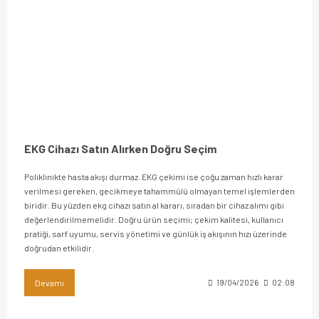
EKG Cihazı Satın Alırken Doğru Seçim
Poliklinikte hasta akışı durmaz. EKG çekimi ise çoğu zaman hızlı karar
verilmesi gereken, gecikmeye tahammülü olmayan temel işlemlerden
biridir. Bu yüzden ekg cihazı satın al kararı, sıradan bir cihaz alımı gibi
değerlendirilmemelidir. Doğru ürün seçimi; çekim kalitesi, kullanıcı
pratiği, sarf uyumu, servis yönetimi ve günlük iş akışının hızı üzerinde
doğrudan etkilidir.
Devamı
19/04/2026
02:08