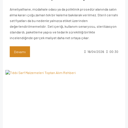
Ameliyathane, müdahale odası ya da poliklinik prosedür alanında satın
alma kararı çoğu zaman tek bir kaleme bakılarak verilmez. Steril cerrahi
set fiyatları da bu nedenle yalnızca etiket üzerinden
değerlendirilmemelidir. Set içeriği, kullanım senaryosu, sterilizasyon
standardı, paketleme yapısı ve tedarik sürekliliği birlikte
incelendiğinde gerçek maliyet daha net ortaya çıkar.
Devamı
16/04/2026
00:30