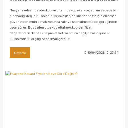
Muayene odasında otoskop ve oftalmoskop eksikse, sorun sadece bir
cihaz açığı değildir. Tanısal akış yavaşlar, hekim her hasta için ekipman
güveninden emin olmak zorunda kalır ve satın alma süreci gereğinden
uzun sürer. Bu yüzden otoskop oftalmoskop seti fiyatı
değerlendirilirken tek başına etiket rakamına değil, cihazın günlük
kullanımdaki karşılığına bakmak gerekir.
Devamı
19/04/2026
23:34