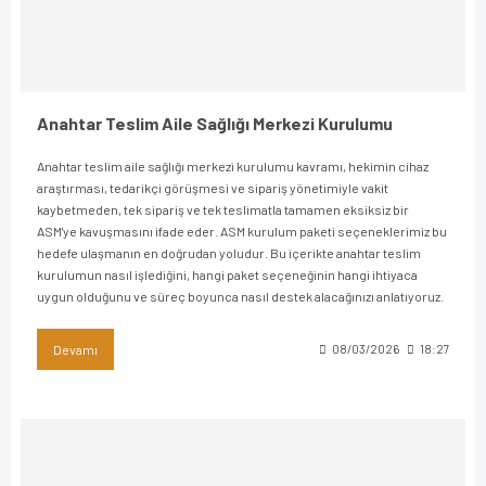
Anahtar Teslim Aile Sağlığı Merkezi Kurulumu
Anahtar teslim aile sağlığı merkezi kurulumu kavramı, hekimin cihaz
araştırması, tedarikçi görüşmesi ve sipariş yönetimiyle vakit
kaybetmeden, tek sipariş ve tek teslimatla tamamen eksiksiz bir
ASM'ye kavuşmasını ifade eder. ASM kurulum paketi seçeneklerimiz bu
hedefe ulaşmanın en doğrudan yoludur. Bu içerikte anahtar teslim
kurulumun nasıl işlediğini, hangi paket seçeneğinin hangi ihtiyaca
uygun olduğunu ve süreç boyunca nasıl destek alacağınızı anlatıyoruz.
Devamı
08/03/2026
18:27