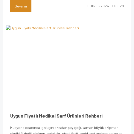
Devamı
01/05/2026
00:28
Uygun Fiyatlı Medikal Sarf Ürünleri Rehberi
Muayene odasında iş akışını aksatan şey çoğu zaman büyük ekipman
eksikliği değil, eldiven, enjektör, steril örtü, rapid test malzemesi ya da