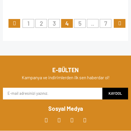
1
2
3
4
5
..
7
E-BÜLTEN
Kampanya ve indirimlerden ilk sen haberdar ol!
KAYDOL
Sosyal Medya