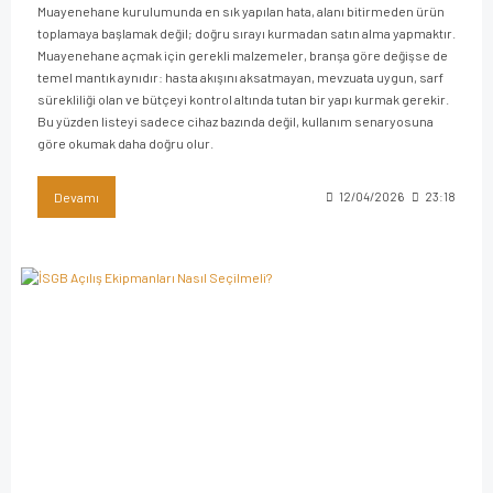
Muayenehane kurulumunda en sık yapılan hata, alanı bitirmeden ürün
toplamaya başlamak değil; doğru sırayı kurmadan satın alma yapmaktır.
Muayenehane açmak için gerekli malzemeler, branşa göre değişse de
temel mantık aynıdır: hasta akışını aksatmayan, mevzuata uygun, sarf
sürekliliği olan ve bütçeyi kontrol altında tutan bir yapı kurmak gerekir.
Bu yüzden listeyi sadece cihaz bazında değil, kullanım senaryosuna
göre okumak daha doğru olur.
Devamı
12/04/2026
23:18