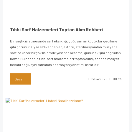
Tıbbi Sarf Malzemeleri Toptan Alım Rehberi
Bir sağlık işletmesinde sarf eksikliği, çoğu zaman küçük bir gecikme
gibi görünür. Oysa eldivenden enjektöre, sterilizasyondan muayene
sarfına kadar birçok kalemde yaşanan aksama, günün akışını doğrudan
bozar. Bu nedenle tıbbi sarf malzemeleri toptan alımı, sadece maliyet
hesabı değil, aynı zamanda operasyon yönetimi kararıdır.
Devamı
16/04/2026
00:25