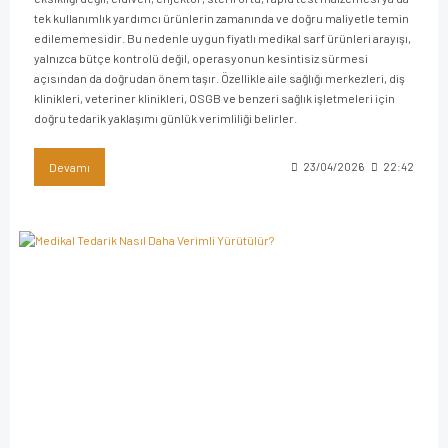
tek kullanımlık yardımcı ürünlerin zamanında ve doğru maliyetle temin
edilememesidir. Bu nedenle uygun fiyatlı medikal sarf ürünleri arayışı,
yalnızca bütçe kontrolü değil, operasyonun kesintisiz sürmesi
açısından da doğrudan önem taşır. Özellikle aile sağlığı merkezleri, diş
klinikleri, veteriner klinikleri, OSGB ve benzeri sağlık işletmeleri için
doğru tedarik yaklaşımı günlük verimliliği belirler.
Devamı
23/04/2026
22:42