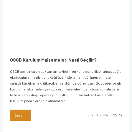
OSGB Kurulum Malzemeleri Nasıl Seçilir?
OSGB açılışında en çok zaman kaybettiren konu genellikle ruhsat değil,
eksik satın alma planıdır. Kağıt üzerinde tamam görünen bir liste,
sahada küçük ama kritik açıklar verdiğinde süreç uzar. Bu yüzden osgb
kurulum malzemeleri yalnızca ürün kalemlerinden oluşan bir alışveriş
listesi olarak değil, operasyonun ilk gününü kesintisiz başlatacak bir
kurulum planı olarak ele alınmalıdır.
Devamı
12/04/2026
22:33