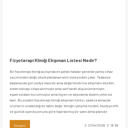
Fizyoterapi Kliniği Ekipman Listesi Nedir?
Bir fizyoterapi kliniği açılışında en pahalı hatalar genelde yanlış cihaz
seçiminden değil, eksik planlanan alım listesinden çıkar. Tedaviye
başlanacak gün sedye hazırdır ama değerlendirme ekipmanı eksiktir,
elektroterapi cihazı alınmıştır ama sarf tarafı düşünülmemiştir,
egzersiz alanı kurulmuştur ama hijyen ve depolama düzeni yetersiz
kalır. Bu yüzden fizyoterapi kliniği ekipman listesi, sadece alınacak
ürünlerin sıralandığı bir tablo değil; kliniğin çalışma modeli, hasta profili
ve günlük operasyonuna göre hazırlanmış bir satın alma planıdır.
Devamı
21/04/2026
19:58