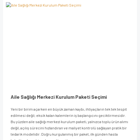
Aile Sağlığı Merkezi Kurulum Paketi Seçimi
Yeni bir birim açarken en büyük zaman kaybı, ihtiyaçların tek tek tespit
edilmesi değil; eksik kalan kalemlerin iş başlangıcını geciktirmesidir.
Bu yüzden aile sağlığı merkezi kurulum paketi, yalnızca toplu ürün alımı
değil, açılış sürecini hızlandıran ve maliyet kontrolü sağlayan pratik bir
tedarik modelidir. Doğru kurgulanmış bir paket, ilk günden hasta