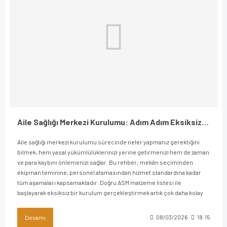
Aile Sağlığı Merkezi Kurulumu: Adım Adım Eksiksiz Rehber
Aile sağlığı merkezi kurulumu sürecinde neler yapmanız gerektiğini
bilmek, hem yasal yükümlülüklerinizi yerine getirmenizi hem de zaman
ve para kaybını önlemenizi sağlar. Bu rehber; mekân seçiminden
ekipman teminine, personel atamasından hizmet standardına kadar
tüm aşamaları kapsamaktadır. Doğru ASM malzeme listesi ile
başlayarak eksiksiz bir kurulum gerçekleştirmek artık çok daha kolay
Devamı
08/03/2026
18:15