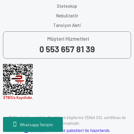
Steteskop
Nebulizatör
Tansiyon Aleti
Müşteri Hizmetleri
0 553 657 81 39
© Tüm hakları saklıdır. Kredi kartı bilgileriniz 256bit SSL sertifikası ile
korunmaktadır.
Whatsapp İletişim
ile
ideasoft
e-