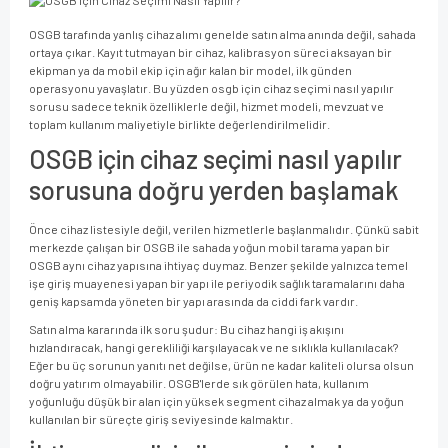
OSGB tarafında yanlış cihaz alımı genelde satın alma anında değil, sahada
ortaya çıkar. Kayıt tutmayan bir cihaz, kalibrasyon süreci aksayan bir
ekipman ya da mobil ekip için ağır kalan bir model, ilk günden
operasyonu yavaşlatır. Bu yüzden osgb için cihaz seçimi nasıl yapılır
sorusu sadece teknik özelliklerle değil, hizmet modeli, mevzuat ve
toplam kullanım maliyetiyle birlikte değerlendirilmelidir.
OSGB için cihaz seçimi nasıl yapılır
sorusuna doğru yerden başlamak
Önce cihaz listesiyle değil, verilen hizmetlerle başlanmalıdır. Çünkü sabit
merkezde çalışan bir OSGB ile sahada yoğun mobil tarama yapan bir
OSGB aynı cihaz yapısına ihtiyaç duymaz. Benzer şekilde yalnızca temel
işe giriş muayenesi yapan bir yapı ile periyodik sağlık taramalarını daha
geniş kapsamda yöneten bir yapı arasında da ciddi fark vardır.
Satın alma kararında ilk soru şudur: Bu cihaz hangi iş akışını
hızlandıracak, hangi gerekliliği karşılayacak ve ne sıklıkla kullanılacak?
Eğer bu üç sorunun yanıtı net değilse, ürün ne kadar kaliteli olursa olsun
doğru yatırım olmayabilir. OSGB'lerde sık görülen hata, kullanım
yoğunluğu düşük bir alan için yüksek segment cihaz almak ya da yoğun
kullanılan bir süreçte giriş seviyesinde kalmaktır.