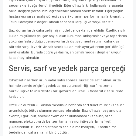
seçenekleri değerlendirilmelidir. Eğer cihaz farklı kullanıcılar arasında
sık el değiştiriyorsa, hızlı öğrenilebilir olması önem kazanır. Eğer yoğun
hasta akışı varsa, açılış süresi ve seri kullanım performansı fark yaratır.
Teknik detayların değeri, ancak sahadaki karşılığı varsa yüksektir.
Bazı durumlarda daha gelişmiş model gerçekten gereklidir. Özellikle sık
kullanım, yüksek çalışan sayısı olan kurumsal anlaşmalar veya raporlama
yükünün fazla olduğu operasyonlarda üst segment yatırım daha kısa
sürede karşılık verir. Ancak sınırlı kullanımda aynı yatırımın geri dönüşü
zayıf kalabilir. Burada doğru yaklaşım, en pahalı modeli değil, en uygun
kapasiteyi almaktır.
Servis, sarf ve yedek parça gerçeği
Cihaz satın alırken ürün kadar satış sonrası süreç de satın alınır. Arıza
halinde servis erişimi, yedek parça bulunabilirliği, sarf malzeme
sürekliliği ve teknik destek hızı göz ardı edilirse ilk tasarruf kısa sürede
kaybolur.
Özellikle düzenli kullanılan medikal cihazlarda sarf tüketimi ve aksesuar
uyumluluğu bütçe planının parçası olmalıdır. Bazı cihazlar başlangıçta
avantajlı görünür, ancak devam eden kullanımda aksesuar, prob,
manşon, elektrot ya da benzeri tamamlayıcı ihtiyaçlarla maliyeti
yükseltebilir. Bu nedenle toplam sahip olma maliyeti, ilk satın alma
bedelinden daha anlamlı bir ölçüttür.