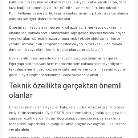
kullanım için seçilen bir cihazda masaüstü yapı, daha büyük ekran, daha
fazla bağlantı seçeneği ve uzun süreli kullanım konforu öne çıkabilir.
Mobil kullanımda ise ağırlık, taşıma çantası uyumu, pil ömrü ve dar alanda
çalışma kabiliyeti daha belirleyici olur.
Örneğin aynı test işlevini gören iki cihazdan biri merkezde çok verimli
olabilirken, sahada pratik olmayabilir. Ağır gövde, hassas taşıma ihtiyacı
veya kurulum süresinin uzun olması mobil ekipte ciddi zaman kaybı
yaratır. Tersine, çok kompakt bir cihaz da yoğun merkez kullanımında
dayanıklılık veya ekran konforu açısından yetersiz kalabilir.
Bu nedenle cihazı nerede kullanacağınızı açıkça tanımlamak gerekir.
Eğer yapı hibritse, yani hem merkezde hem sahada hizmet veriliyorsa,
tek cihazla her ihtiyacı çözmeye çalışmak yerine kullanım senaryosuna
göre iki ayrı segment düşünmek daha rasyonel olabilir.
Teknik özellikte gerçekten önemli
olanlar
Cihaz seçiminde en sık yapılan hata, katalogdaki en uzun özellik listesini
en iyi ürün sanmaktır. Oysa OSGB için önemli olan, günlük iş akışına katkı
sağlayan özelliklerdir. Ölçüm doğruluğu, sonuç süresi, veri saklama
kapasitesi, raporlama kolaylığı, kullanıcı arayüzü ve dayanıklılık ilk sırada
yer almalıdır.
Eğer cihaz çıktı veriyorsa, yazıcı entegrasyonu veya kayıt dışa aktarım