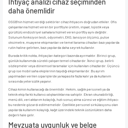
İhtiyaç analizi cihaz seçiminden
daha önemlidir
OSGB'nin hizmet verdiği sektörler cihaz ihtiyacını doğrudan etkiler. Ofis
çalışanlarına hizmet veren bir portföyle üretim, inşaat, lojistik veya
gürültülü endüstriyel sahalara hizmet veren portföy aynı değildir.
Solunum fonksiyon testi, odyometri, EKG, tansiyon ölçümü, pulse
oksimetre, muayene ekipmanları ve temel tarama cihazları bazı yapılarda
rutin haline gelirken, bazı yapılarda daha seyrek kullanılır.
Burada kritik nokta, ihtiyaçları kategori bazında ayırmaktır. Birinci grup,
günlük kullanımda sürekli çalışan temel cihazlardır. İkinci grup, belirli
sözleşmeler veya dönemsel taramalar için kullanılan cihazlardır. Üçüncü
grup ise mobil saha ekiplerinin taşıdığı ekipmanlardır. Bu ayrım
yapılmadan verilen siparişlerde ya kapasite fazla kalır ya da kullanım
sırasında yetersizlik yaşanır.
Cihazı kimin kullanacağı da önemlidir. Hekim, sağlık personeli ya da
teknik ekip farklı kullanıcı alışkanlıklarına sahiptir. Ekran okunabilirliği,
menü dili, veri aktarım kolaylığı, hızlı sonuç alma süresi ve eğitim ihtiyacı
bu nedenle göz ardı edilmemelidir. Özellikle personel sirkülasyonu olan
yapılarda kullanım kolaylığı, kağıt üzerindeki teknik üstünlükten daha
değerli hale gelir.
Mevzuata uygunluk ve belge