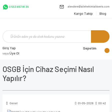
alevdere@ailehekimialisveris.com
0 553 657 81 39
Kargo Takip
Blog
Giriş Yap
Sepetim
Üye Ol
veya
OSGB İçin Cihaz Seçimi Nasıl
Yapılır?
Genel
01-05-2026
00:42