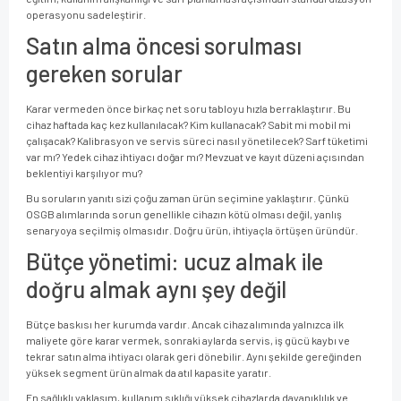
operasyonu sadeleştirir.
Satın alma öncesi sorulması
gereken sorular
Karar vermeden önce birkaç net soru tabloyu hızla berraklaştırır. Bu
cihaz haftada kaç kez kullanılacak? Kim kullanacak? Sabit mi mobil mi
çalışacak? Kalibrasyon ve servis süreci nasıl yönetilecek? Sarf tüketimi
var mı? Yedek cihaz ihtiyacı doğar mı? Mevzuat ve kayıt düzeni açısından
beklentiyi karşılıyor mu?
Bu soruların yanıtı sizi çoğu zaman ürün seçimine yaklaştırır. Çünkü
OSGB alımlarında sorun genellikle cihazın kötü olması değil, yanlış
senaryoya seçilmiş olmasıdır. Doğru ürün, ihtiyaçla örtüşen üründür.
Bütçe yönetimi: ucuz almak ile
doğru almak aynı şey değil
Bütçe baskısı her kurumda vardır. Ancak cihaz alımında yalnızca ilk
maliyete göre karar vermek, sonraki aylarda servis, iş gücü kaybı ve
tekrar satın alma ihtiyacı olarak geri dönebilir. Aynı şekilde gereğinden
yüksek segment ürün almak da atıl kapasite yaratır.
En sağlıklı yaklaşım, kullanım sıklığı yüksek cihazlarda dayanıklılık ve