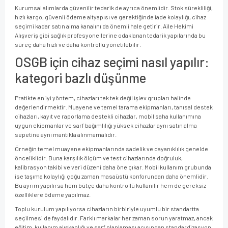
Kurumsal alımlarda güvenilir tedarik de ayrıca önemlidir. Stok sürekliliği,
hızlı kargo, güvenli ödeme altyapısı ve gerektiğinde iade kolaylığı, cihaz
seçimi kadar satın alma kanalını da önemli hale getirir. Aile Hekimi
Alışveriş gibi sağlık profesyonellerine odaklanan tedarik yapılarında bu
süreç daha hızlı ve daha kontrollü yönetilebilir.
OSGB için cihaz seçimi nasıl yapılır:
kategori bazlı düşünme
Pratikte en iyi yöntem, cihazları tek tek değil işlev grupları halinde
değerlendirmektir. Muayene ve temel tarama ekipmanları, tanısal destek
cihazları, kayıt ve raporlama destekli cihazlar, mobil saha kullanımına
uygun ekipmanlar ve sarf bağımlılığı yüksek cihazlar aynı satın alma
sepetine aynı mantıkla alınmamalıdır.
Örneğin temel muayene ekipmanlarında sadelik ve dayanıklılık genelde
önceliklidir. Buna karşılık ölçüm ve test cihazlarında doğruluk,
kalibrasyon takibi ve veri düzeni daha öne çıkar. Mobil kullanım grubunda
ise taşıma kolaylığı çoğu zaman masaüstü konforundan daha önemlidir.
Bu ayrım yapılırsa hem bütçe daha kontrollü kullanılır hem de gereksiz
özelliklere ödeme yapılmaz.
Toplu kurulum yapılıyorsa cihazların birbiriyle uyumlu bir standartta
seçilmesi de faydalıdır. Farklı markalar her zaman sorun yaratmaz, ancak
eğitim, kullanım alışkanlığı ve sarf planlaması açısından standardizasyon