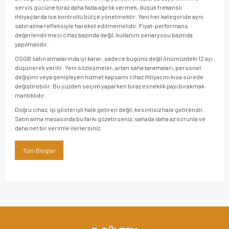
servis gücüne biraz daha fazla ağırlık vermek, düşük frekanslı
ihtiyaçlarda ise kontrollü bütçe yönetmektir. Yani her kategoride aynı
satın alma refleksiyle hareket edilmemelidir. Fiyat-performans
değerlendirmesi cihaz bazında değil, kullanım senaryosu bazında
yapılmalıdır.
OSGB satın almalarında iyi karar, sadece bugünü değil önümüzdeki 12 ayı
düşünerek verilir. Yeni sözleşmeler, artan saha taramaları, personel
değişimi veya genişleyen hizmet kapsamı cihaz ihtiyacını kısa sürede
değiştirebilir. Bu yüzden seçim yaparken biraz esneklik payı bırakmak
mantıklıdır.
Doğru cihaz, işi gösterişli hale getiren değil, kesintisiz hale getirendir.
Satın alma masasında bu farkı gözetirseniz, sahada daha az sorunla ve
daha net bir verimle ilerlersiniz.
Tüm Bloglar