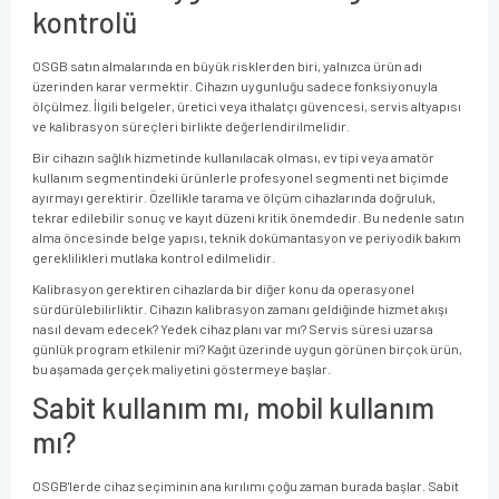
kontrolü
OSGB satın almalarında en büyük risklerden biri, yalnızca ürün adı
üzerinden karar vermektir. Cihazın uygunluğu sadece fonksiyonuyla
ölçülmez. İlgili belgeler, üretici veya ithalatçı güvencesi, servis altyapısı
ve kalibrasyon süreçleri birlikte değerlendirilmelidir.
Bir cihazın sağlık hizmetinde kullanılacak olması, ev tipi veya amatör
kullanım segmentindeki ürünlerle profesyonel segmenti net biçimde
ayırmayı gerektirir. Özellikle tarama ve ölçüm cihazlarında doğruluk,
tekrar edilebilir sonuç ve kayıt düzeni kritik önemdedir. Bu nedenle satın
alma öncesinde belge yapısı, teknik dokümantasyon ve periyodik bakım
gereklilikleri mutlaka kontrol edilmelidir.
Kalibrasyon gerektiren cihazlarda bir diğer konu da operasyonel
sürdürülebilirliktir. Cihazın kalibrasyon zamanı geldiğinde hizmet akışı
nasıl devam edecek? Yedek cihaz planı var mı? Servis süresi uzarsa
günlük program etkilenir mi? Kağıt üzerinde uygun görünen birçok ürün,
bu aşamada gerçek maliyetini göstermeye başlar.
Sabit kullanım mı, mobil kullanım
mı?
OSGB'lerde cihaz seçiminin ana kırılımı çoğu zaman burada başlar. Sabit