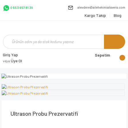
alevdere@ailehekimialisveris.com
0 553 657 81 39
Kargo Takip
Blog
Giriş Yap
Sepetim
Üye Ol
veya
Ultrason Probu Prezervatifi