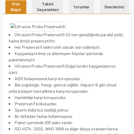
Ürün
Taksit
Yorumlar
Önerileriniz
Bilgisi
Seçenekleri
Ultrason Probu Prezervatifi 52 mm genişliğinde paralel yüzlü,
hazne bitişli prezervatiftir.
Her Prezervatif elektronik olarak test edilmiştir.
Kayganlaştırılmış ve alüminyum folyolar içerisinde
paketlenmiştir.
Ultrason Probu Prezervatifi Doğal lateks kayganlaştırıcı
içerir.
AIDS bulaşmasına karşı koruyucudur.
Bel soğukluğu, frengi, genital siğiller, Hepatit B gibi cinsel
yolla bulaşan hastalıklara karşı koruyucudur.
Hamileliğe karşı koruyucudur.
Prezervatif kokusuzdur.
Sperm öldürücü özelliği yoktur.
Bir defadan fazlan kullanmayınız.
Paket içerisinde 100 adet vardır.
ISO 4074: 2002, WHO 1998 ve diğer dünya standartlarına