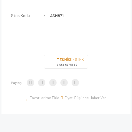
Stok Kodu
ASM871
TEKNİK
DESTEK
0 553 657 81 39
Paylaş:
Fiyatı Düşünce Haber Ver