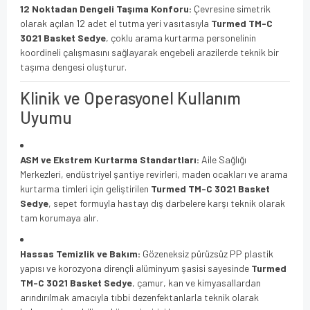
12 Noktadan Dengeli Taşıma Konforu:
Çevresine simetrik
olarak açılan 12 adet el tutma yeri vasıtasıyla
Turmed TM-C
3021 Basket Sedye
, çoklu arama kurtarma personelinin
koordineli çalışmasını sağlayarak engebeli arazilerde teknik bir
taşıma dengesi oluşturur.
Klinik ve Operasyonel Kullanım
Uyumu
ASM ve Ekstrem Kurtarma Standartları:
Aile Sağlığı
Merkezleri, endüstriyel şantiye revirleri, maden ocakları ve arama
kurtarma timleri için geliştirilen
Turmed TM-C 3021 Basket
Sedye
, sepet formuyla hastayı dış darbelere karşı teknik olarak
tam korumaya alır.
Hassas Temizlik ve Bakım:
Gözeneksiz pürüzsüz PP plastik
yapısı ve korozyona dirençli alüminyum şasisi sayesinde
Turmed
TM-C 3021 Basket Sedye
, çamur, kan ve kimyasallardan
arındırılmak amacıyla tıbbi dezenfektanlarla teknik olarak