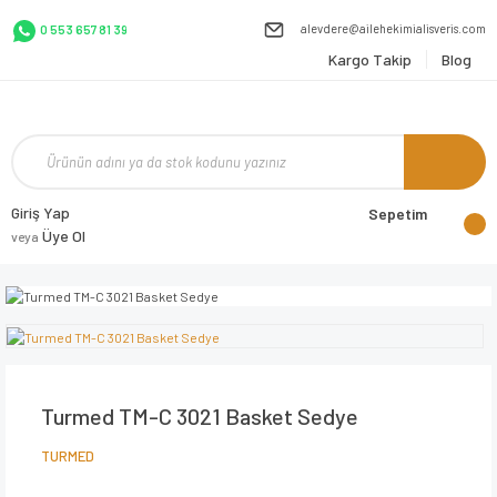
alevdere@ailehekimialisveris.com
0 553 657 81 39
Kargo Takip
Blog
Giriş Yap
Sepetim
Üye Ol
veya
Turmed TM-C 3021 Basket Sedye
TURMED