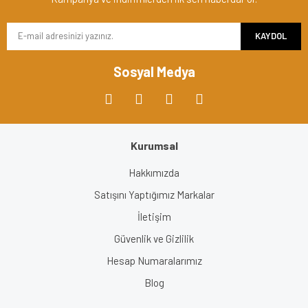
Ürün bilgilerinde hatalar bulunuyor.
KAYDOL
Ürün fiyatı diğer sitelerden daha pahalı.
Bu ürüne benzer farklı alternatifler olmalı.
Sosyal Medya
Kurumsal
Gönder
Hakkımızda
Satışını Yaptığımız Markalar
İletişim
Güvenlik ve Gizlilik
Hesap Numaralarımız
Blog