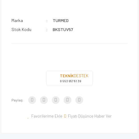
Marka
TURMED
Stok Kodu
BKSTUV57
TEKNİK
DESTEK
0 553 657 81 39
Paylaş:
Fiyatı Düşünce Haber Ver