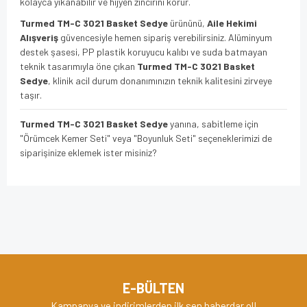
kolayca yıkanabilir ve hijyen zincirini korur.
Turmed TM-C 3021 Basket Sedye
ürününü,
Aile Hekimi
Alışveriş
güvencesiyle hemen sipariş verebilirsiniz. Alüminyum
destek şasesi, PP plastik koruyucu kalıbı ve suda batmayan
teknik tasarımıyla öne çıkan
Turmed TM-C 3021 Basket
Sedye
, klinik acil durum donanımınızın teknik kalitesini zirveye
taşır.
Turmed TM-C 3021 Basket Sedye
yanına, sabitleme için
"Örümcek Kemer Seti" veya "Boyunluk Seti" seçeneklerimizi de
siparişinize eklemek ister misiniz?
Bu ürünün fiyat bilgisi, resim, ürün açıklamalarında ve diğer
konularda yetersiz gördüğünüz noktaları öneri formunu
Bu ürüne ilk yorumu siz yapın!
kullanarak tarafımıza iletebilirsiniz.
Görüş ve önerileriniz için teşekkür ederiz.
Yorum Yaz
Ürün resmi kalitesiz, bozuk veya görüntülenemiyor.
E-BÜLTEN
Ürün açıklamasında eksik bilgiler bulunuyor.
Kampanya ve indirimlerden ilk sen haberdar ol!