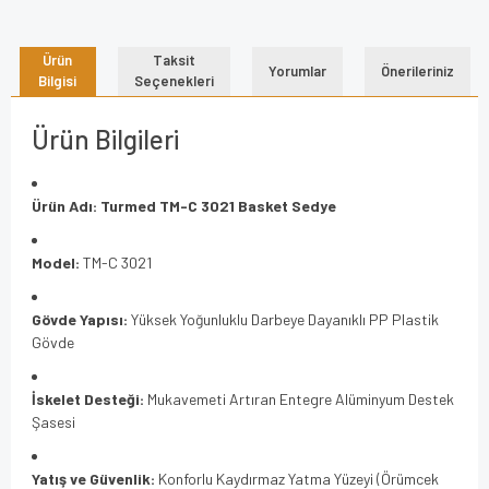
Ürün
Taksit
Yorumlar
Önerileriniz
Bilgisi
Seçenekleri
Ürün Bilgileri
Ürün Adı:
Turmed TM-C 3021 Basket Sedye
Model:
TM-C 3021
Gövde Yapısı:
Yüksek Yoğunluklu Darbeye Dayanıklı PP Plastik
Gövde
İskelet Desteği:
Mukavemeti Artıran Entegre Alüminyum Destek
Şasesi
Yatış ve Güvenlik:
Konforlu Kaydırmaz Yatma Yüzeyi (Örümcek