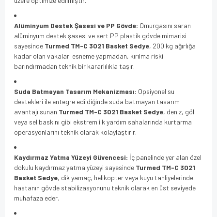
üzere optimize edilmiştir.
Alüminyum Destek Şasesi ve PP Gövde:
Omurgasını saran
alüminyum destek şasesi ve sert PP plastik gövde mimarisi
sayesinde
Turmed TM-C 3021 Basket Sedye
, 200 kg ağırlığa
kadar olan vakaları esneme yapmadan, kırılma riski
barındırmadan teknik bir kararlılıkla taşır.
Suda Batmayan Tasarım Mekanizması:
Opsiyonel su
destekleri ile entegre edildiğinde suda batmayan tasarım
avantajı sunan
Turmed TM-C 3021 Basket Sedye
, deniz, göl
veya sel baskını gibi ekstrem ilk yardım sahalarında kurtarma
operasyonlarını teknik olarak kolaylaştırır.
Kaydırmaz Yatma Yüzeyi Güvencesi:
İç panelinde yer alan özel
dokulu kaydırmaz yatma yüzeyi sayesinde
Turmed TM-C 3021
Basket Sedye
, dik yamaç, helikopter veya kuyu tahliyelerinde
hastanın gövde stabilizasyonunu teknik olarak en üst seviyede
muhafaza eder.