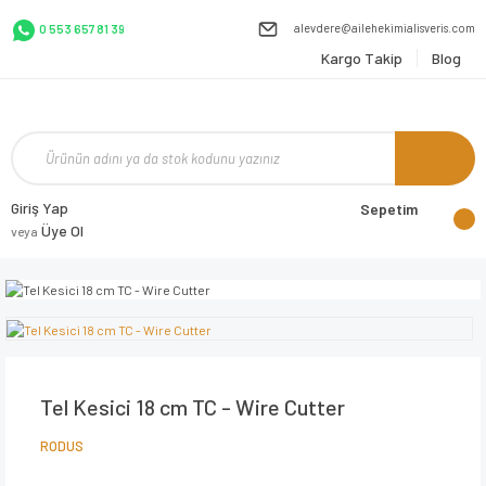
alevdere@ailehekimialisveris.com
0 553 657 81 39
Kargo Takip
Blog
Giriş Yap
Sepetim
Üye Ol
veya
Tel Kesici 18 cm TC - Wire Cutter
RODUS