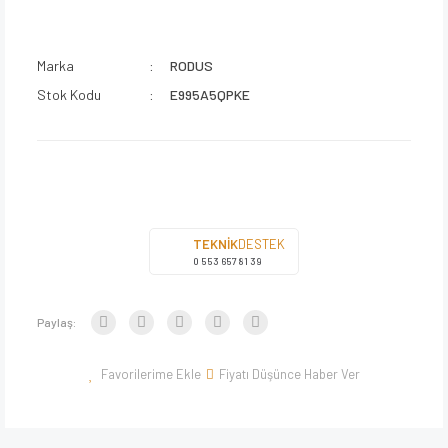
Marka
RODUS
Stok Kodu
E995A5QPKE
TEKNİK
DESTEK
0 553 657 81 39
Paylaş:
Fiyatı Düşünce Haber Ver