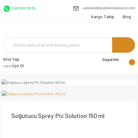
alevdere@ailehekimialisveris.com
0 553 657 81 39
Kargo Takip
Blog
Giriş Yap
Sepetim
Üye Ol
veya
Soğutucu Sprey Pic Solution 150 ml