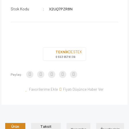
Stok Kodu
X2UQ7PZR8N
TEKNİK
DESTEK
0 553 657 81 39
Paylaş:
Fiyatı Düşünce Haber Ver
Ürün
Taksit