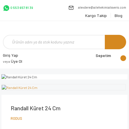
alevdere@ailehekimialisveris.com
0 553 657 81 39
Kargo Takip
Blog
Giriş Yap
Sepetim
Üye Ol
veya
Randall Küret 24 Cm
RODUS