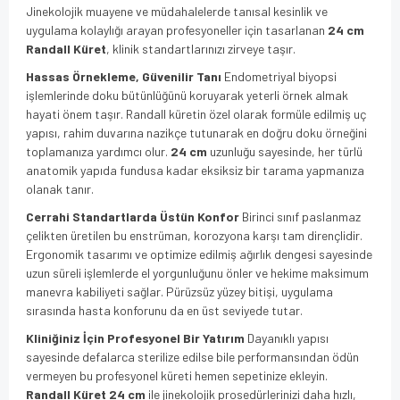
Jinekolojik muayene ve müdahalelerde tanısal kesinlik ve
uygulama kolaylığı arayan profesyoneller için tasarlanan
24 cm
Randall Küret
, klinik standartlarınızı zirveye taşır.
Hassas Örnekleme, Güvenilir Tanı
Endometriyal biyopsi
işlemlerinde doku bütünlüğünü koruyarak yeterli örnek almak
hayati önem taşır. Randall küretin özel olarak formüle edilmiş uç
yapısı, rahim duvarına nazikçe tutunarak en doğru doku örneğini
toplamanıza yardımcı olur.
24 cm
uzunluğu sayesinde, her türlü
anatomik yapıda fundusa kadar eksiksiz bir tarama yapmanıza
olanak tanır.
Cerrahi Standartlarda Üstün Konfor
Birinci sınıf paslanmaz
çelikten üretilen bu enstrüman, korozyona karşı tam dirençlidir.
Ergonomik tasarımı ve optimize edilmiş ağırlık dengesi sayesinde
uzun süreli işlemlerde el yorgunluğunu önler ve hekime maksimum
manevra kabiliyeti sağlar. Pürüzsüz yüzey bitişi, uygulama
sırasında hasta konforunu da en üst seviyede tutar.
Kliniğiniz İçin Profesyonel Bir Yatırım
Dayanıklı yapısı
sayesinde defalarca sterilize edilse bile performansından ödün
vermeyen bu profesyonel küreti hemen sepetinize ekleyin.
Randall Küret 24 cm
ile jinekolojik prosedürlerinizi daha hızlı,