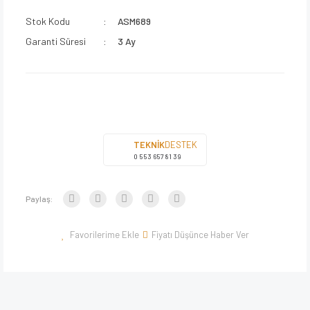
Stok Kodu
ASM689
Garanti Süresi
3 Ay
TEKNİK
DESTEK
0 553 657 81 39
Paylaş:
Fiyatı Düşünce Haber Ver