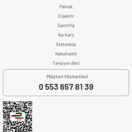
Pamuk
Enjektör
Santrifüj
Aşı Kartı
Steteskop
Nebulizatör
Tansiyon Aleti
Müşteri Hizmetleri
0 553 657 81 39