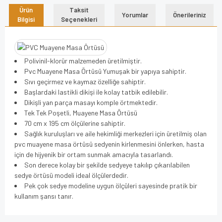
Ürün
Taksit
Yorumlar
Önerileriniz
Bilgisi
Seçenekleri
Polivinil-klorür malzemeden üretilmiştir.
Pvc Muayene Masa Örtüsü Yumuşak bir yapıya sahiptir.
Sıvı geçirmez ve kaymaz özelliğe sahiptir.
Başlardaki lastikli dikişi ile kolay tatbik edilebilir.
Dikişli yan parça masayı komple örtmektedir.
Tek Tek Poşetli, Muayene Masa Örtüsü
70 cm x 195 cm ölçülerine sahiptir.
Sağlık kuruluşları ve aile hekimliği merkezleri için üretilmiş olan
pvc muayene masa örtüsü sedyenin kirlenmesini önlerken, hasta
için de hijyenik bir ortam sunmak amacıyla tasarlandı.
Son derece kolay bir şekilde sedyeye takılıp çıkarılabilen
sedye örtüsü modeli ideal ölçülerdedir.
Pek çok sedye modeline uygun ölçüleri sayesinde pratik bir
kullanım şansı tanır.