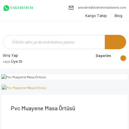
alevdere@ailehekimialisveris.com
0 553 657 81 39
Kargo Takip
Blog
Giriş Yap
Sepetim
Üye Ol
veya
Pvc Muayene Masa Örtüsü