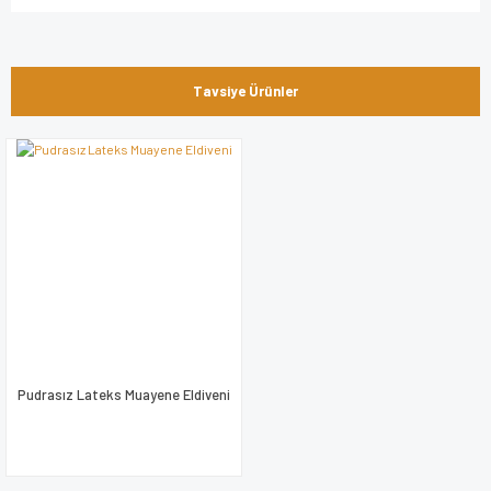
Bu ürünün fiyat bilgisi, resim, ürün açıklamalarında ve diğer
konularda yetersiz gördüğünüz noktaları öneri formunu
Bu ürüne ilk yorumu siz yapın!
kullanarak tarafımıza iletebilirsiniz.
Tavsiye Ürünler
Görüş ve önerileriniz için teşekkür ederiz.
Yorum Yaz
Ürün resmi kalitesiz, bozuk veya görüntülenemiyor.
Ürün açıklamasında eksik bilgiler bulunuyor.
Ürün bilgilerinde hatalar bulunuyor.
Ürün fiyatı diğer sitelerden daha pahalı.
Bu ürüne benzer farklı alternatifler olmalı.
Pudrasız Lateks Muayene Eldiveni
Gönder