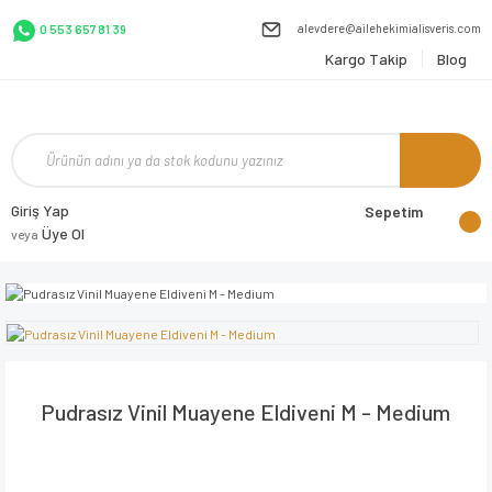
alevdere@ailehekimialisveris.com
0 553 657 81 39
Kargo Takip
Blog
Giriş Yap
Sepetim
Üye Ol
veya
Pudrasız Vinil Muayene Eldiveni M - Medium