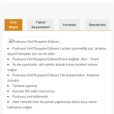
Ürün
Taksit
Yorumlar
Önerileriniz
Bilgisi
Seçenekleri
Pudrasız Vinil Muayene Eldiveni Lateks içermediği için, latekse
duyarlı bünyeler için tercih edilir.
Pudrasız Vinil Muayene EldiveniSteril değildir, Non - Steril
İki ele uyumludur, elin şeklini alarak kolay hareket imkanı
sağlar.
Pudrasız Vinil Muayene Eldiveni Tek kullanımlıktır. Kullanat
üründür.
Terleme yapmaz
Kutuda 100 adet mevcuttur.
Pudrasız vinil eldivendir.
Hem temizlik hem de yemek yapımında ellerin kuru temiz
kalmasını sağlar.