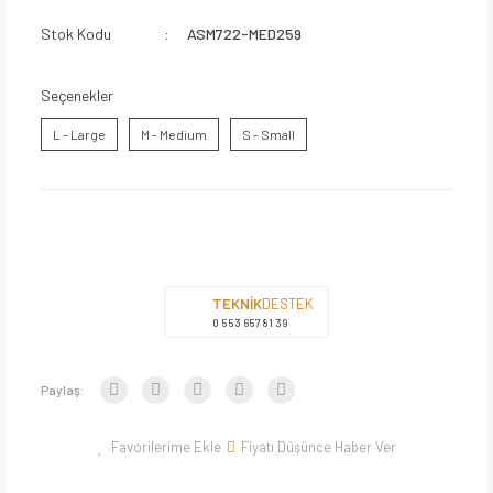
Stok Kodu
ASM722-MED259
Seçenekler
L - Large
M - Medium
S - Small
TEKNİK
DESTEK
0 553 657 81 39
Paylaş:
Fiyatı Düşünce Haber Ver