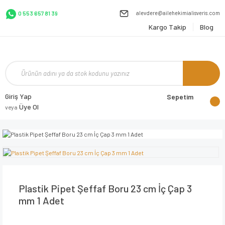
alevdere@ailehekimialisveris.com
0 553 657 81 39
Kargo Takip
Blog
Giriş Yap
Sepetim
Üye Ol
veya
Plastik Pipet Şeffaf Boru 23 cm İç Çap 3
mm 1 Adet