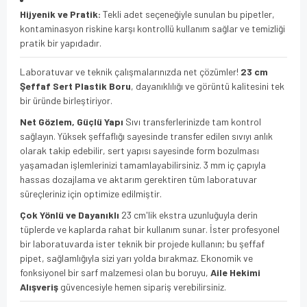
Hijyenik ve Pratik:
Tekli adet seçeneğiyle sunulan bu pipetler,
kontaminasyon riskine karşı kontrollü kullanım sağlar ve temizliği
pratik bir yapıdadır.
Laboratuvar ve teknik çalışmalarınızda net çözümler!
23 cm
Şeffaf Sert Plastik Boru
, dayanıklılığı ve görüntü kalitesini tek
bir üründe birleştiriyor.
Net Gözlem, Güçlü Yapı
Sıvı transferlerinizde tam kontrol
sağlayın. Yüksek şeffaflığı sayesinde transfer edilen sıvıyı anlık
olarak takip edebilir, sert yapısı sayesinde form bozulması
yaşamadan işlemlerinizi tamamlayabilirsiniz. 3 mm iç çapıyla
hassas dozajlama ve aktarım gerektiren tüm laboratuvar
süreçleriniz için optimize edilmiştir.
Çok Yönlü ve Dayanıklı
23 cm'lik ekstra uzunluğuyla derin
tüplerde ve kaplarda rahat bir kullanım sunar. İster profesyonel
bir laboratuvarda ister teknik bir projede kullanın; bu şeffaf
pipet, sağlamlığıyla sizi yarı yolda bırakmaz. Ekonomik ve
fonksiyonel bir sarf malzemesi olan bu boruyu,
Aile Hekimi
Alışveriş
güvencesiyle hemen sipariş verebilirsiniz.