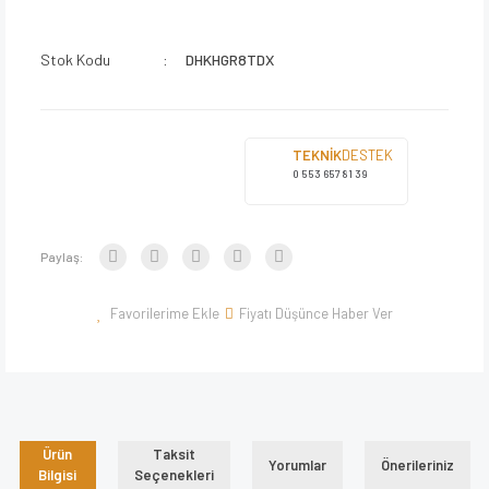
Stok Kodu
DHKHGR8TDX
TEKNİK
DESTEK
0 553 657 81 39
Paylaş:
Fiyatı Düşünce Haber Ver
Ürün
Taksit
Yorumlar
Önerileriniz
Bilgisi
Seçenekleri