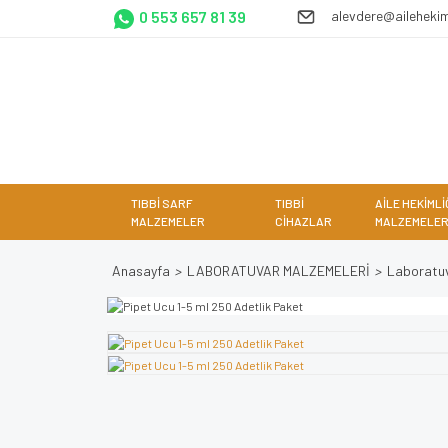
0 553 657 81 39
alevdere@ailehekim
TIBBİ SARF
TIBBİ
AİLE HEKİMLİ
MALZEMELER
CİHAZLAR
MALZEMELER
Anasayfa
LABORATUVAR MALZEMELERİ
Laboratuv