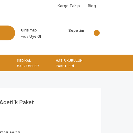
Kargo Takip
Blog
Giriş Yap
Sepetim
Üye Ol
veya
MEDİKAL
HAZIR KURULUM
MALZEMELER
PAKETLERİ
 Adetlik Paket
NT91L8WAB