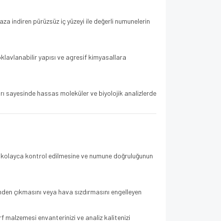
aza indiren pürüzsüz iç yüzeyi ile değerli numunelerin
oklavlanabilir yapısı ve agresif kimyasallara
ı sayesinde hassas moleküler ve biyolojik analizlerde
rak kolayca kontrol edilmesine ve numune doğruluğunun
nden çıkmasını veya hava sızdırmasını engelleyen
f malzemesi envanterinizi ve analiz kalitenizi