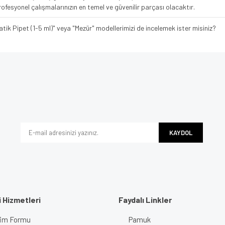
rofesyonel çalışmalarınızın en temel ve güvenilir parçası olacaktır.
ik Pipet (1-5 ml)" veya "Mezür" modellerimizi de incelemek ister misiniz?
e diğer konularda yetersiz gördüğünüz noktaları öneri formunu kullanarak tarafımı
Bu ürüne ilk yorumu siz yapın!
iyor.
Yorum Yaz
KAYDOL
 Hizmetleri
Faydalı Linkler
işim Formu
Pamuk