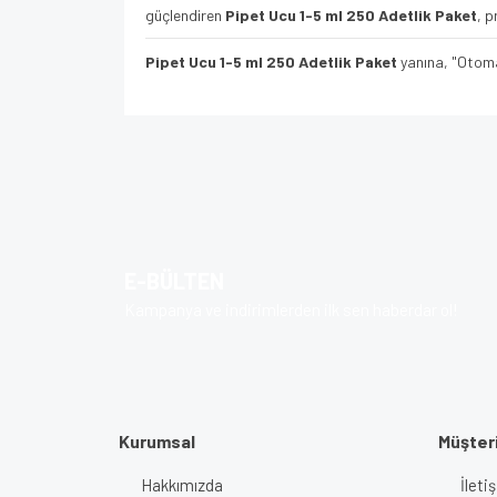
güçlendiren
Pipet Ucu 1-5 ml 250 Adetlik Paket
, p
Pipet Ucu 1-5 ml 250 Adetlik Paket
yanına, "Otomat
Bu ürünün fiyat bilgisi, resim, ürün açıklamalarında v
Görüş ve önerileriniz için teşekkür ederiz.
Ürün resmi kalitesiz, bozuk veya görüntülenem
Ürün açıklamasında eksik bilgiler bulunuyor.
E-BÜLTEN
Ürün bilgilerinde hatalar bulunuyor.
Kampanya ve indirimlerden ilk sen haberdar ol!
Ürün fiyatı diğer sitelerden daha pahalı.
Bu ürüne benzer farklı alternatifler olmalı.
Kurumsal
Müşteri
Hakkımızda
İlet