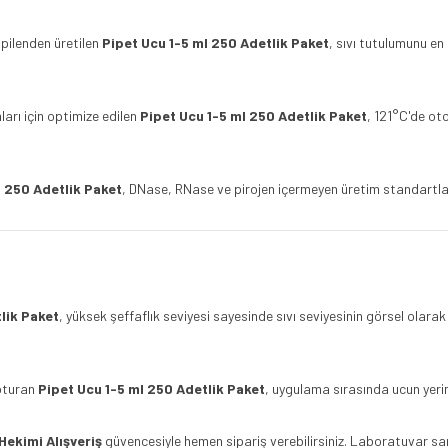
opilenden üretilen
Pipet Ucu 1-5 ml 250 Adetlik Paket
, sıvı tutulumunu en 
rı için optimize edilen
Pipet Ucu 1-5 ml 250 Adetlik Paket
, 121°C'de ot
l 250 Adetlik Paket
, DNase, RNase ve pirojen içermeyen üretim standartlar
lik Paket
, yüksek şeffaflık seviyesi sayesinde sıvı seviyesinin görsel ola
oturan
Pipet Ucu 1-5 ml 250 Adetlik Paket
, uygulama sırasında ucun yeri
 Hekimi Alışveriş
güvencesiyle hemen sipariş verebilirsiniz. Laboratuvar sar