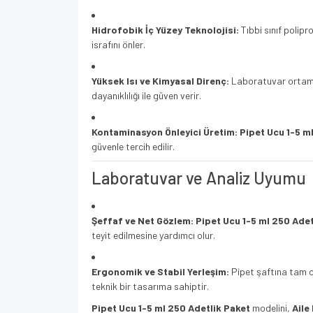
Hidrofobik İç Yüzey Teknolojisi:
Tıbbi sınıf polipr
israfını önler.
Yüksek Isı ve Kimyasal Direnç:
Laboratuvar ortamla
dayanıklılığı ile güven verir.
Kontaminasyon Önleyici Üretim:
Pipet Ucu 1-5 m
güvenle tercih edilir.
Laboratuvar ve Analiz Uyumu
Şeffaf ve Net Gözlem:
Pipet Ucu 1-5 ml 250 Adet
teyit edilmesine yardımcı olur.
Ergonomik ve Stabil Yerleşim:
Pipet şaftına tam 
teknik bir tasarıma sahiptir.
Pipet Ucu 1-5 ml 250 Adetlik Paket
modelini,
Aile