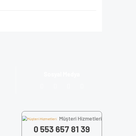
za iletebilirsiniz.
Sosyal Medya
Müşteri Hizmetleri
0 553 657 81 39