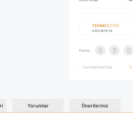
TEKNİK
DESTEK
0 553 657 81 39
Paylaş:
ri
Yorumlar
Önerileriniz