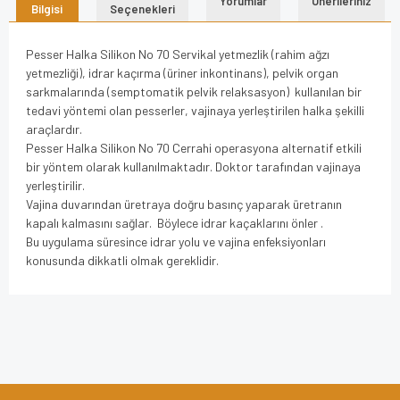
Yorumlar
Önerileriniz
Bilgisi
Seçenekleri
Pesser Halka Silikon No 70 Servikal yetmezlik (rahim ağzı
yetmezliği), idrar kaçırma (üriner inkontinans), pelvik organ
sarkmalarında (semptomatik pelvik relaksasyon) kullanılan bir
tedavi yöntemi olan pesserler, vajinaya yerleştirilen halka şekilli
araçlardır.
Pesser Halka Silikon No 70 Cerrahi operasyona alternatif etkili
bir yöntem olarak kullanılmaktadır. Doktor tarafından vajinaya
yerleştirilir.
Vajina duvarından üretraya doğru basınç yaparak üretranın
kapalı kalmasını sağlar. Böylece idrar kaçaklarını önler .
Bu uygulama süresince idrar yolu ve vajina enfeksiyonları
konusunda dikkatli olmak gereklidir.
Bu ürünün fiyat bilgisi, resim, ürün açıklamalarında ve diğer
konularda yetersiz gördüğünüz noktaları öneri formunu
Bu ürüne ilk yorumu siz yapın!
kullanarak tarafımıza iletebilirsiniz.
Görüş ve önerileriniz için teşekkür ederiz.